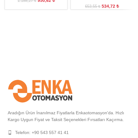
950,62
₺
1.188,27
₺
534,72
₺
653,55
₺
Aradığın Ürün İnanılmaz Fiyatlarla Enkaotomasyon'da. Hızlı
Kargo Uygun Fiyat ve Taksit Seçenekleri Fırsatları Kaçırma.
Telefon: +90 543 557 41 41