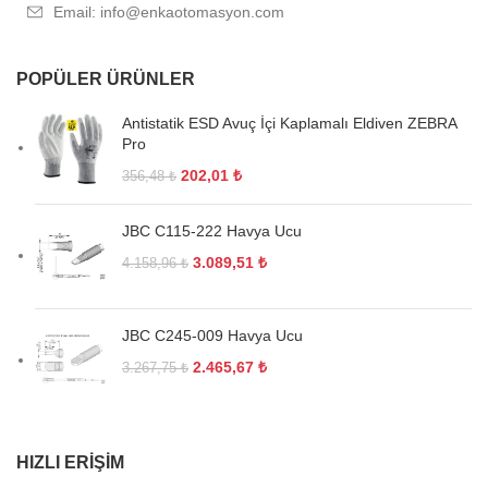
Email: info@enkaotomasyon.com
POPÜLER ÜRÜNLER
Antistatik ESD Avuç İçi Kaplamalı Eldiven ZEBRA
Pro
202,01
₺
356,48
₺
JBC C115-222 Havya Ucu
3.089,51
₺
4.158,96
₺
JBC C245-009 Havya Ucu
2.465,67
₺
3.267,75
₺
HIZLI ERIŞIM