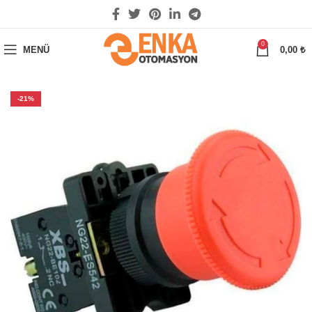
0
MENÜ
0,00
₺
-21%