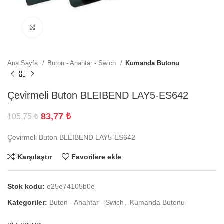
Büyütmek için tıklayın
Ana Sayfa
Buton - Anahtar - Swich
Kumanda Butonu
Çevirmeli Buton BLEIBEND LAY5-ES642
83,77
₺
105,75
₺
Çevirmeli Buton BLEIBEND LAY5-ES642
Karşılaştır
Favorilere ekle
Stok kodu:
e25e74105b0e
Kategoriler:
Buton - Anahtar - Swich
,
Kumanda Butonu