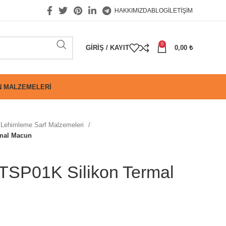
HAKKIMIZDA
BLOG
İLETIŞIM
0
GIRIŞ / KAYIT
0,00
₺
 MALZEMELERI
Lehimleme Sarf Malzemeleri
rmal Macun
HTSP01K Silikon Termal