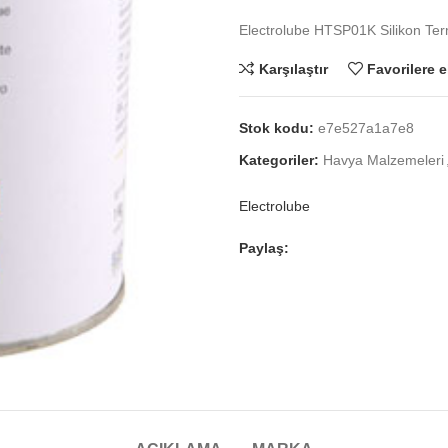
Electrolube HTSP01K Silikon Te
Karşılaştır
Favorilere e
Stok kodu:
e7e527a1a7e8
Kategoriler:
Havya Malzemeleri
Electrolube
Paylaş: