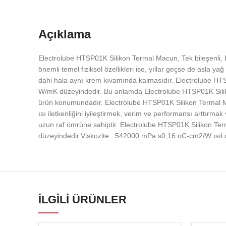
Açıklama
Electrolube HTSP01K Silikon Termal Macun, Tek bileşenli
önemli temel fiziksel özellikleri ise, yıllar geçse de asla
dahi hala aynı krem kıvamında kalmasıdır. Electrolube HTSP0
W/mK düzeyindedir. Bu anlamda Electrolube HTSP01K Siliko
ürün konumundadır. Electrolube HTSP01K Silikon Termal Mac
ısı iletkenliğini iyileştirmek, verim ve performansı arttır
uzun raf ömrüne sahiptir. Electrolube HTSP01K Silikon Terma
düzeyindedir.Viskozite : 542000 mPa.s0,16 oC-cm2/W ısıl d
İLGILI ÜRÜNLER