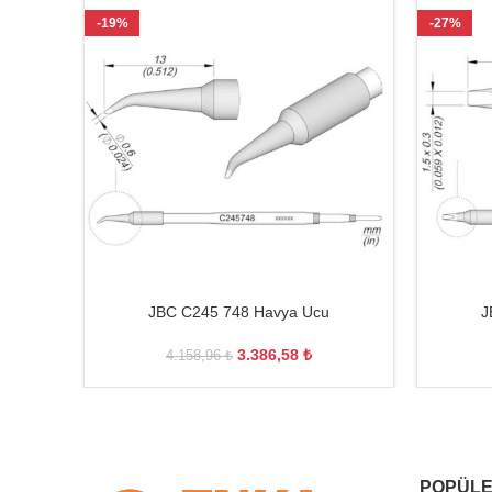
-19%
-27%
JBC C245 748 Havya Ucu
J
3.386,58
₺
4.158,96
₺
POPÜLE