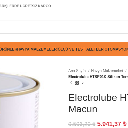
SİPARİŞLERDE ÜCRETSİZ KARGO
 ÜRÜNLER
HAVYA MALZEMELERI
ÖLÇÜ VE TEST ALETLERI
OTOMASYON
Ana Sayfa
Havya Malzemeleri
Electrolube HTSP01K Silikon Te
Electrolube 
Macun
5.941,37
₺
9.506,20
₺