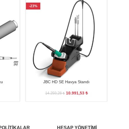
-23%
-21%
cu
JBC HD SE Havya Standı
10.991,53
₺
14.259,28
₺
POLITIKALAR
HESAP YÖNETIMI