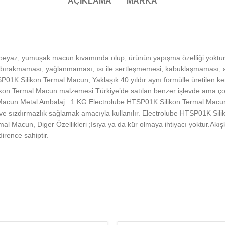
AÇIKLAMA
MARKA
, beyaz, yumuşak macun kıvamında olup, ürünün yapışma özelliği yoktu
 yağ bırakmaması, yağlanmaması, ısı ile sertleşmemesi, kabuklaşmaması, 
1K Silikon Termal Macun, Yaklaşık 40 yıldır aynı formülle üretilen kendi
n Termal Macun malzemesi Türkiye’de satılan benzer işlevde ama çoğu u
un Metal Ambalaj : 1 KG Electrolube HTSP01K Silikon Termal Macun, Ele
mak ve sızdırmazlık sağlamak amacıyla kullanılır. Electrolube HTSP01K Sil
l Macun, Diger Özellikleri ;Isıya ya da kür olmaya ihtiyacı yoktur.Akışk
irence sahiptir.