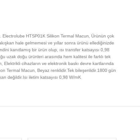
r. Electrolube HTSP01K Silikon Termal Macun, Ürünün çok
akışkan hale gelmemesi ve yıllar sonra ürünü ellediğinizde
ni kanıtlamış bir ürün olup, ısı transfer katsayısı 0,98
zak doğu ürünleri arasında hem kalitesi ile farklı tek
ktrikli cihazların ve elektronik baskı devre kartlarında
ikon Termal Macun, Beyaz renklidir.Tek bileşenlidir.1800 gün
an değildir.Isı iletim katsayısı 0,98 W/mK