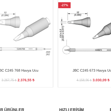
-27%
BC C245 768 Havya Ucu
JBC C245 673 Havya U
2.376,55
₺
3.030,09
₺
3.267,75
₺
4.158,96
₺
R ÜRÜNLER
HIZLI ERIŞIM