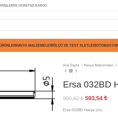
SİPARİŞLERDE ÜCRETSİZ KARGO
 ÜRÜNLER
HAVYA MALZEMELERI
ÖLÇÜ VE TEST ALETLERI
OTOMASYON
Ana Sayfa
Havya Malzemeleri
Ersa 032BD 
593,54
₺
950,62
₺
Ersa 032BD Havya Ucu