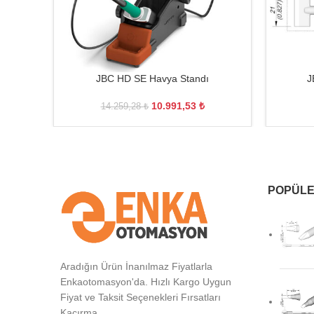
JBC HD SE Havya Standı
J
10.991,53
₺
14.259,28
₺
POPÜLE
Aradığın Ürün İnanılmaz Fiyatlarla
Enkaotomasyon'da. Hızlı Kargo Uygun
Fiyat ve Taksit Seçenekleri Fırsatları
Kaçırma.