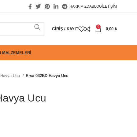
HAKKIMIZDA
BLOG
İLETIŞIM
0
GIRIŞ / KAYIT
0,00
₺
 MALZEMELERI
Havya Ucu
Ersa 032BD Havya Ucu
Havya Ucu