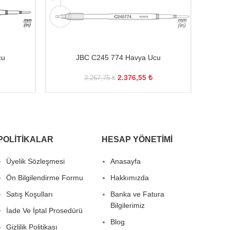
cu
JBC C245 774 Havya Ucu
JBC 
2.376,55
₺
3.267,75
₺
POLITIKALAR
HESAP YÖNETIMI
Üyelik Sözleşmesi
Anasayfa
Ön Bilgilendirme Formu
Hakkımızda
Satış Koşulları
Banka ve Fatura
Bilgilerimiz
İade Ve İptal Prosedürü
Blog
Gizlilik Politikası