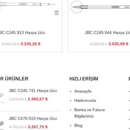
BC C245 913 Havya Ucu
JBC C245 844 Havya U
4.230,26
₺
3.030,09
₺
5.347,23
₺
4.158,96
₺
R ÜRÜNLER
HIZLI ERIŞIM
JBC C245 741 Havya Ucu
Anasayfa
2.465,67
₺
2.970,69
₺
Hakkımızda
Banka ve Fatura
Bilgilerimiz
JBC C470 019 Havya Ucu
Blog
3.267,75
₺
4.753,10
₺