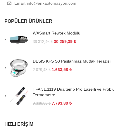
Email: info@enkaotomasyon.com
POPÜLER ÜRÜNLER
WXSmart Rework Modülü
30.259,39
₺
36.312,46
₺
DESIS KFS S3 Paslanmaz Mutfak Terazisi
1.663,58
₺
2.079,48
₺
TFA 31.1119 Dualtemp Pro Lazerli ve Problu
Termometre
7.793,89
₺
9.339,83
₺
HIZLI ERIŞIM