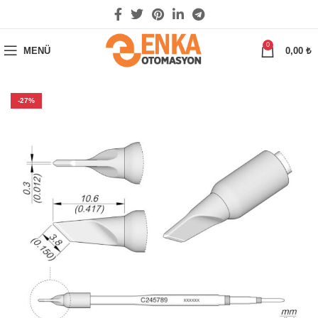
0
MENÜ
0,00
₺
-27%