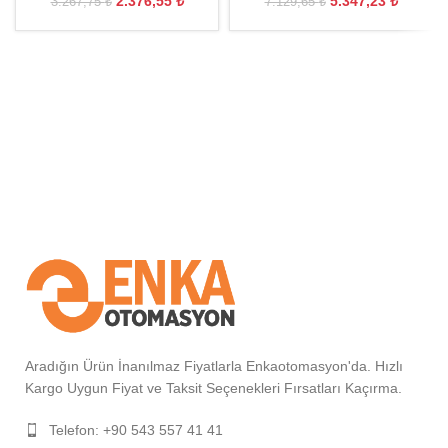
2.376,55
₺
5.347,23
₺
3.267,75
₺
7.129,65
₺
Aradığın Ürün İnanılmaz Fiyatlarla Enkaotomasyon'da. Hızlı
Kargo Uygun Fiyat ve Taksit Seçenekleri Fırsatları Kaçırma.
Telefon: +90 543 557 41 41