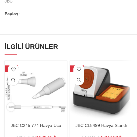
JBC
Paylaş:
İLGILI ÜRÜNLER
-27%
-25%
JBC C245 774 Havya Ucu
JBC CL8499 Havya Standı