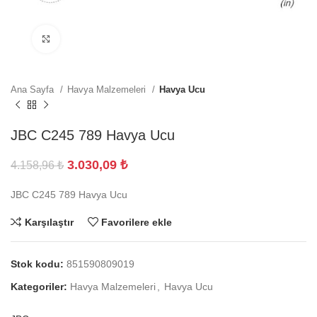
Büyütmek için tıklayın
Ana Sayfa
Havya Malzemeleri
Havya Ucu
JBC C245 789 Havya Ucu
3.030,09
₺
4.158,96
₺
JBC C245 789 Havya Ucu
Karşılaştır
Favorilere ekle
Stok kodu:
851590809019
Kategoriler:
Havya Malzemeleri
,
Havya Ucu