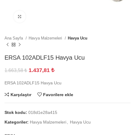
Büyütmek için tıklayın
Ana Sayfa
Havya Malzemeleri
Havya Ucu
ERSA 102ADLF15 Havya Ucu
1.437,81
₺
1.663,58
₺
ERSA 102ADLF15 Havya Ucu
Karşılaştır
Favorilere ekle
Stok kodu:
018d1e28a415
Kategoriler:
Havya Malzemeleri
,
Havya Ucu