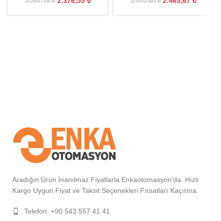
2.376,55
₺
2.465,67
₺
3.267,75
₺
2.970,69
₺
Aradığın Ürün İnanılmaz Fiyatlarla Enkaotomasyon'da. Hızlı
Kargo Uygun Fiyat ve Taksit Seçenekleri Fırsatları Kaçırma.
Telefon: +90 543 557 41 41