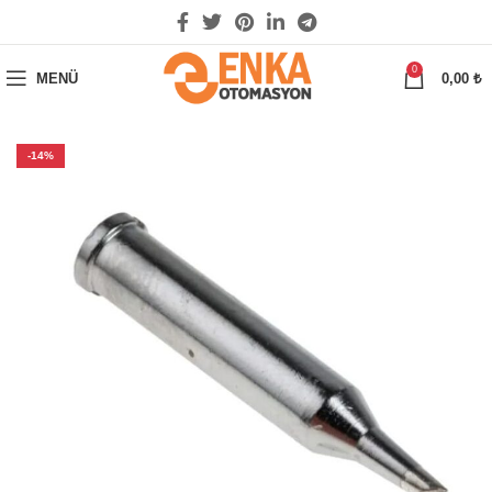
0
MENÜ
0,00
₺
-14%