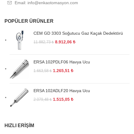
Email: info@enkaotomasyon.com
POPÜLER ÜRÜNLER
CEM GD 3303 Soğutucu Gaz Kaçak Dedektörü
8.912,06
₺
11.882,73
₺
ERSA 102PDLF06 Havya Ucu
1.265,51
₺
1.663,58
₺
ERSA 102ADLF20 Havya Ucu
1.515,05
₺
2.079,48
₺
HIZLI ERIŞIM