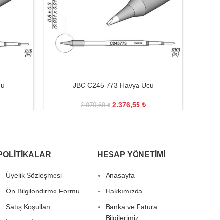
cu
JBC C245 773 Havya Ucu
2.376,55
₺
2.970,69
₺
POLITIKALAR
HESAP YÖNETIMI
Üyelik Sözleşmesi
Anasayfa
Ön Bilgilendirme Formu
Hakkımızda
Satış Koşulları
Banka ve Fatura
Bilgilerimiz