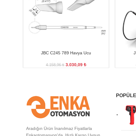
JBC C245 789 Havya Ucu
J
3.030,09
₺
4.158,96
₺
POPÜLE
Aradığın Ürün İnanılmaz Fiyatlarla
Enkaotomasyon'da. Hızlı Kargo Uygun