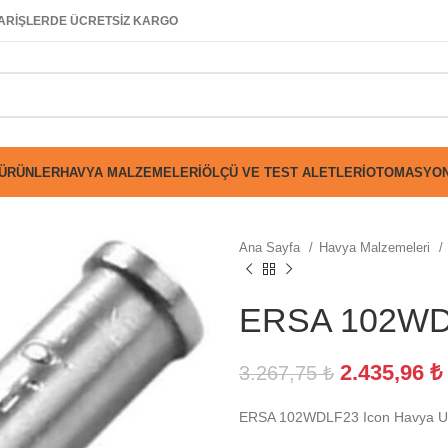
SİPARİŞLERDE ÜCRETSİZ KARGO
 ÜRÜNLER
HAVYA MALZEMELERI
ÖLÇÜ VE TEST ALETLERI
OTOMASYON
Ana Sayfa
Havya Malzemeleri
ERSA 102WDL
2.435,96
₺
3.267,75
₺
ERSA 102WDLF23 Icon Havya U