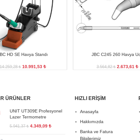
BC HD SE Havya Standı
JBC C245 260 Havya U
10.991,53
₺
2.673,61
₺
14.259,28
₺
3.564,82
₺
R ÜRÜNLER
HIZLI ERIŞIM
UNIT UT309E Profesyonel
Anasayfa
Lazer Termometre
Hakkımızda
4.349,09
₺
5.941,37
₺
Banka ve Fatura
Bilgilerimiz