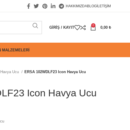
HAKKIMIZDA
BLOG
İLETIŞIM
0
GIRIŞ / KAYIT
0,00
₺
 MALZEMELERI
Havya Ucu
ERSA 102WDLF23 Icon Havya Ucu
F23 Icon Havya Ucu
cu