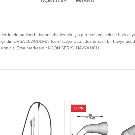
AÇIKLAMA
MARKA
rde elemanları birbirine lehimlemek için gereken yüksek ve hızlı ıs
 içindir. ERSA 102WDLF23 Icon Havya Ucu , düz tırnaklı bir havya u
üreticisi Ersa markasıdır.I-CON SERİSİ HAVYA UCU
-25%