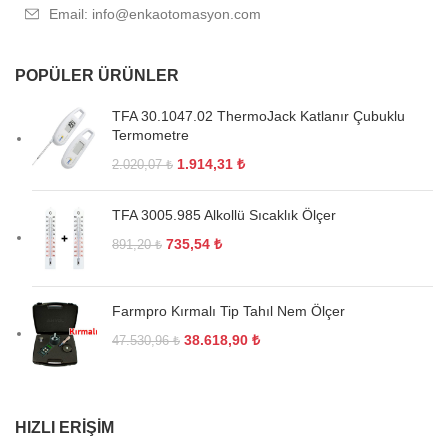
Email: info@enkaotomasyon.com
POPÜLER ÜRÜNLER
TFA 30.1047.02 ThermoJack Katlanır Çubuklu
Termometre
1.914,31
₺
2.020,07
₺
TFA 3005.985 Alkollü Sıcaklık Ölçer
735,54
₺
891,20
₺
Farmpro Kırmalı Tip Tahıl Nem Ölçer
38.618,90
₺
47.530,96
₺
HIZLI ERIŞIM