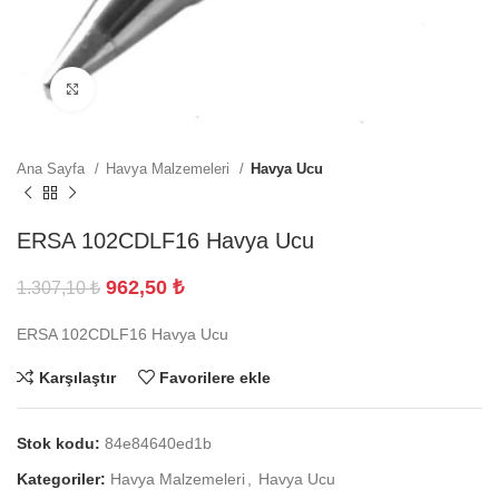
Büyütmek için tıklayın
Ana Sayfa
Havya Malzemeleri
Havya Ucu
ERSA 102CDLF16 Havya Ucu
962,50
₺
1.307,10
₺
ERSA 102CDLF16 Havya Ucu
Karşılaştır
Favorilere ekle
Stok kodu:
84e84640ed1b
Kategoriler:
Havya Malzemeleri
,
Havya Ucu