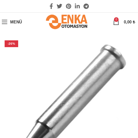
0
MENÜ
0,00
₺
-26%