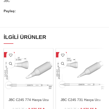
JBC
Paylaş:
İLGILI ÜRÜNLER
-27%
-27%
JBC C245 774 Havya Ucu
JBC C245 731 Havya Ucu