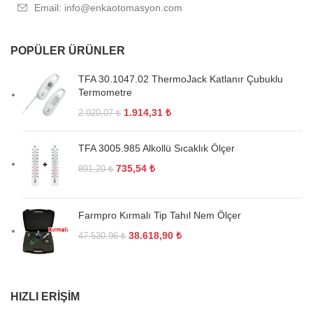
Email: info@enkaotomasyon.com
POPÜLER ÜRÜNLER
TFA 30.1047.02 ThermoJack Katlanır Çubuklu
Termometre
1.914,31
₺
2.020,07
₺
TFA 3005.985 Alkollü Sıcaklık Ölçer
735,54
₺
891,20
₺
Farmpro Kırmalı Tip Tahıl Nem Ölçer
38.618,90
₺
47.530,96
₺
HIZLI ERIŞIM