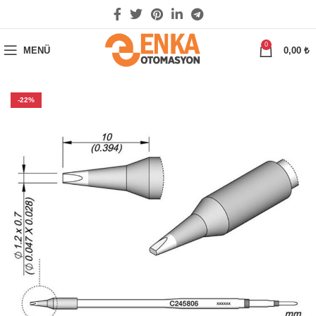
0
MENÜ
0,00
₺
-22%