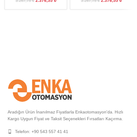
2.376,55
₺
2.376,55
₺
3.267,75
₺
3.267,75
₺
Aradığın Ürün İnanılmaz Fiyatlarla Enkaotomasyon'da. Hızlı
Kargo Uygun Fiyat ve Taksit Seçenekleri Fırsatları Kaçırma.
Telefon: +90 543 557 41 41