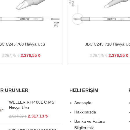
BC C245 768 Havya Ucu
JBC C245 710 Havya U
2.376,55
₺
2.376,55
₺
3.267,75
₺
3.267,75
₺
R ÜRÜNLER
HIZLI ERIŞIM
WELLER RTP 001 C MS
Anasayfa
Havya Ucu
Hakkımızda
2.317,13
₺
2.614,20
₺
Banka ve Fatura
Bilgilerimiz