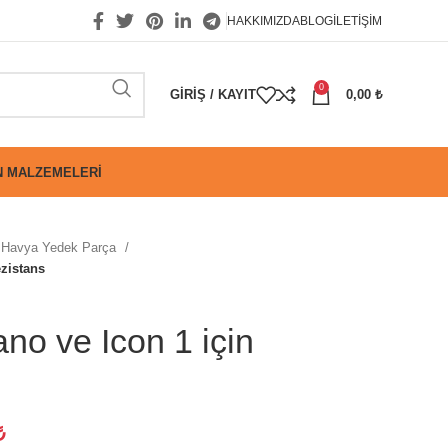
HAKKIMIZDA
BLOG
İLETIŞIM
0
GIRIŞ / KAYIT
0,00
₺
 MALZEMELERI
Havya Yedek Parça
zistans
o ve Icon 1 için
₺