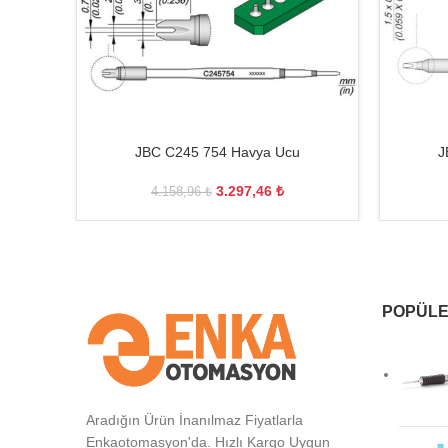
JBC C245 754 Havya Ucu
J
3.297,46
₺
4.158,96
₺
POPÜLE
Aradığın Ürün İnanılmaz Fiyatlarla
Enkaotomasyon'da. Hızlı Kargo Uygun