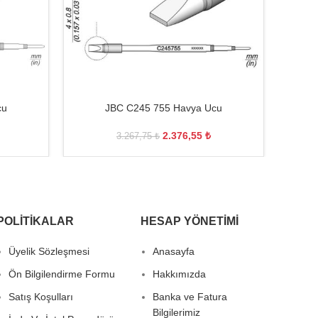
cu
JBC C245 755 Havya Ucu
2.376,55
₺
3.267,75
₺
POLITIKALAR
HESAP YÖNETIMI
Üyelik Sözleşmesi
Anasayfa
Ön Bilgilendirme Formu
Hakkımızda
Satış Koşulları
Banka ve Fatura
Bilgilerimiz