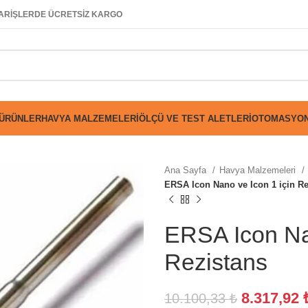
SİPARİŞLERDE ÜCRETSİZ KARGO
 ÜRÜNLER
HAVYA MALZEMELERI
ÖLÇÜ VE TEST ALETLERI
OTOMASYON
Ana Sayfa
Havya Malzemeleri
ERSA Icon Nano ve Icon 1 için Re
ERSA Icon Nan
Rezistans
8.317,92
10.100,33
₺