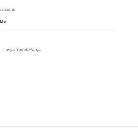
ezistans
kle
,
Havya Yedek Parça