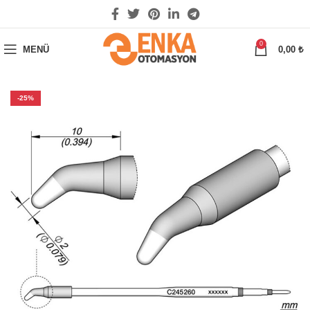
0
MENÜ
0,00
₺
-25%