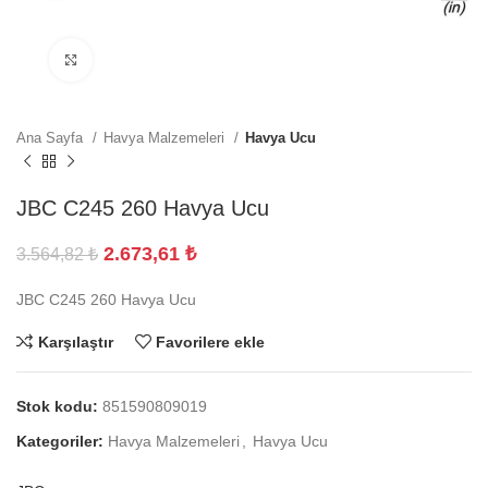
Büyütmek için tıklayın
Ana Sayfa
Havya Malzemeleri
Havya Ucu
JBC C245 260 Havya Ucu
2.673,61
₺
3.564,82
₺
JBC C245 260 Havya Ucu
Karşılaştır
Favorilere ekle
Stok kodu:
851590809019
Kategoriler:
Havya Malzemeleri
,
Havya Ucu