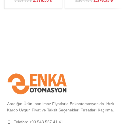
2.376,55
₺
2.376,55
₺
3.267,75
₺
3.267,75
₺
Aradığın Ürün İnanılmaz Fiyatlarla Enkaotomasyon'da. Hızlı
Kargo Uygun Fiyat ve Taksit Seçenekleri Fırsatları Kaçırma.
Telefon: +90 543 557 41 41