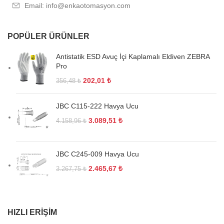
Email: info@enkaotomasyon.com
POPÜLER ÜRÜNLER
Antistatik ESD Avuç İçi Kaplamalı Eldiven ZEBRA
Pro
202,01
₺
356,48
₺
JBC C115-222 Havya Ucu
3.089,51
₺
4.158,96
₺
JBC C245-009 Havya Ucu
2.465,67
₺
3.267,75
₺
HIZLI ERIŞIM