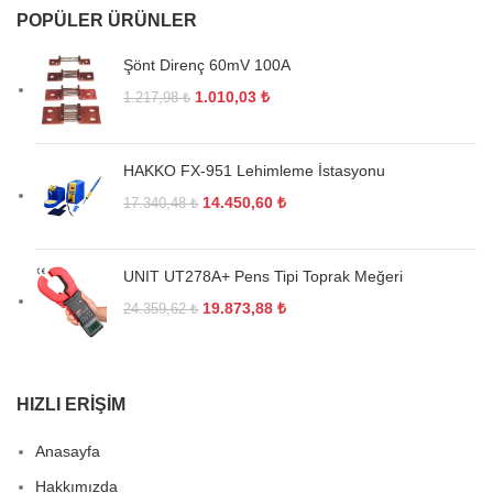
POPÜLER ÜRÜNLER
Şönt Direnç 60mV 100A
1.010,03
₺
1.217,98
₺
HAKKO FX-951 Lehimleme İstasyonu
14.450,60
₺
17.340,48
₺
UNIT UT278A+ Pens Tipi Toprak Meğeri
19.873,88
₺
24.359,62
₺
HIZLI ERIŞIM
Anasayfa
Hakkımızda