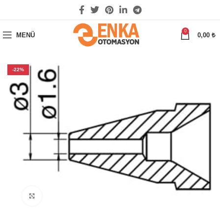
0
MENÜ
0,00
₺
-22%
Büyütmek için tıklayın