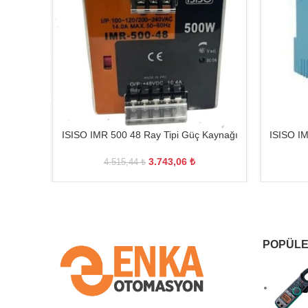
ISISO IMR 500 48 Ray Tipi Güç Kaynağı
ISISO IM
3.743,06
₺
4.515,44
₺
POPÜLE