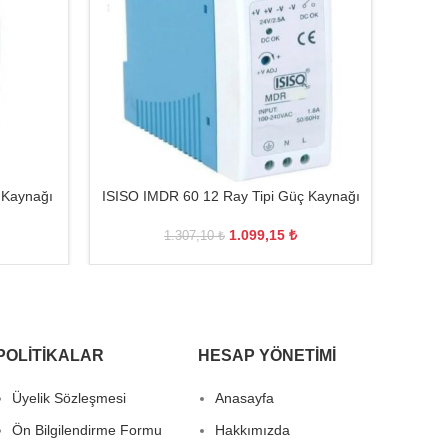
 Kaynağı
ISISO IMDR 60 12 Ray Tipi Güç Kaynağı
OMR
1.099,15
₺
1.307,10
₺
POLITIKALAR
HESAP YÖNETIMI
Üyelik Sözleşmesi
Anasayfa
Ön Bilgilendirme Formu
Hakkımızda