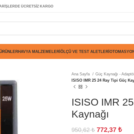
SİPARİŞLERDE ÜCRETSİZ KARGO
 ÜRÜNLER
HAVYA MALZEMELERI
ÖLÇÜ VE TEST ALETLERI
OTOMASYON
Ana Sayfa
Güç Kaynağı - Adaptör
ISISO IMR 25 24 Ray Tipi Güç Ka
ISISO IMR 25
Kaynağı
772,37
₺
950,62
₺