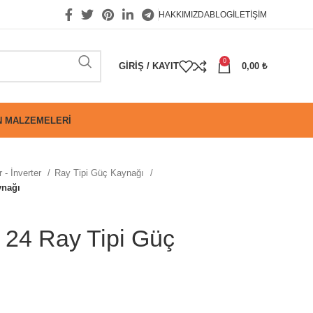
HAKKIMIZDA
BLOG
İLETIŞIM
0
GIRIŞ / KAYIT
0,00
₺
 MALZEMELERI
 - İnverter
Ray Tipi Güç Kaynağı
ynağı
 24 Ray Tipi Güç