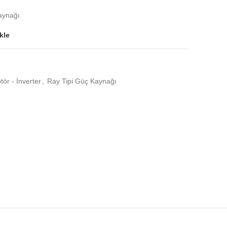
aynağı
kle
ör - İnverter
,
Ray Tipi Güç Kaynağı