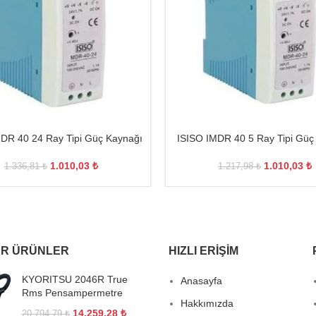
DR 40 24 Ray Tipi Güç Kaynağı
ISISO IMDR 40 5 Ray Tipi Güç
1.010,03
₺
1.010,03
₺
1.336,81
₺
1.217,98
₺
R ÜRÜNLER
HIZLI ERIŞIM
KYORITSU 2046R True
Anasayfa
Rms Pensampermetre
Hakkımızda
14.259,28
₺
20.794,79
₺