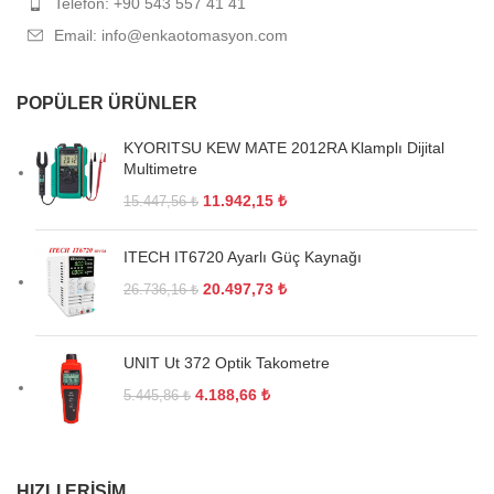
Telefon: +90 543 557 41 41
Email: info@enkaotomasyon.com
POPÜLER ÜRÜNLER
KYORITSU KEW MATE 2012RA Klamplı Dijital
Multimetre
11.942,15
₺
15.447,56
₺
ITECH IT6720 Ayarlı Güç Kaynağı
20.497,73
₺
26.736,16
₺
UNIT Ut 372 Optik Takometre
4.188,66
₺
5.445,86
₺
HIZLI ERIŞIM