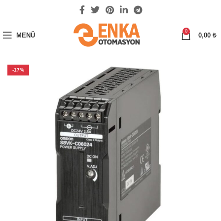
0
MENÜ
0,00
₺
-17%