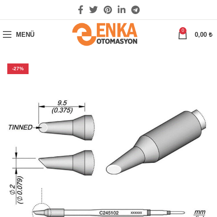
0
MENÜ
0,00
₺
-27%