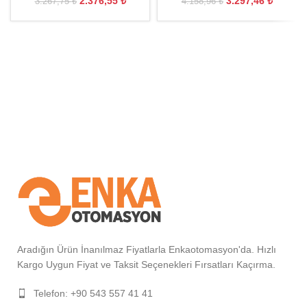
2.376,55
₺
3.297,46
₺
3.267,75
₺
4.158,96
₺
Aradığın Ürün İnanılmaz Fiyatlarla Enkaotomasyon'da. Hızlı
Kargo Uygun Fiyat ve Taksit Seçenekleri Fırsatları Kaçırma.
Telefon: +90 543 557 41 41