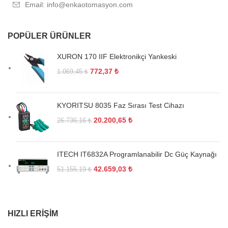
Email: info@enkaotomasyon.com
POPÜLER ÜRÜNLER
XURON 170 IIF Elektronikçi Yankeski
772,37
₺
1.069,45
₺
KYORITSU 8035 Faz Sırası Test Cihazı
20.200,65
₺
26.736,16
₺
ITECH IT6832A Programlanabilir Dc Güç Kaynağı
42.659,03
₺
51.155,19
₺
HIZLI ERIŞIM