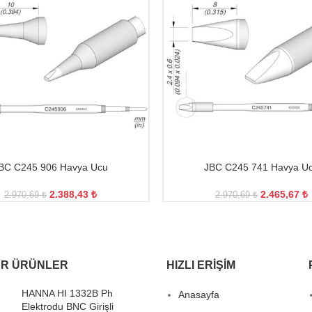
BC C245 906 Havya Ucu
JBC C245 741 Havya U
2.388,43
₺
2.465,67
₺
2.970,69
₺
2.970,69
₺
R ÜRÜNLER
HIZLI ERIŞIM
HANNA HI 1332B Ph
Anasayfa
Elektrodu BNC Girişli