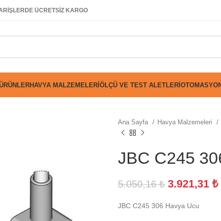
SİPARİŞLERDE ÜCRETSİZ KARGO
 ÜRÜNLER
HAVYA MALZEMELERI
ÖLÇÜ VE TEST ALETLERI
OTOMASYON
Ana Sayfa
Havya Malzemeleri
JBC C245 30
3.921,31
₺
5.050,16
₺
JBC C245 306 Havya Ucu