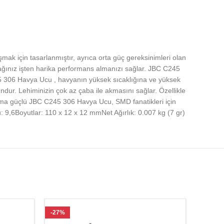
için tasarlanmıştır, ayrıca orta güç gereksinimleri olan
cağınız işten harika performans almanızı sağlar. JBC C245
45 306 Havya Ucu , havyanın yüksek sıcaklığına ve yüksek
dur. Lehiminizin çok az çaba ile akmasını sağlar. Özellikle
 ama güçlü JBC C245 306 Havya Ucu, SMD fanatikleri için
9,6Boyutlar: 110 x 12 x 12 mmNet Ağırlık: 0.007 kg (7 gr)
-27%
-27%