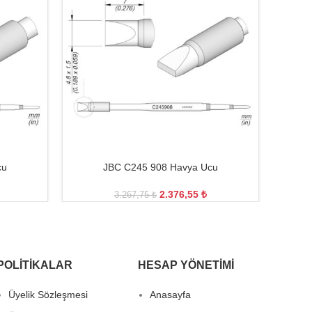
cu
JBC C245 908 Havya Ucu
2.376,55
₺
3.267,75
₺
POLITIKALAR
HESAP YÖNETIMI
Üyelik Sözleşmesi
Anasayfa