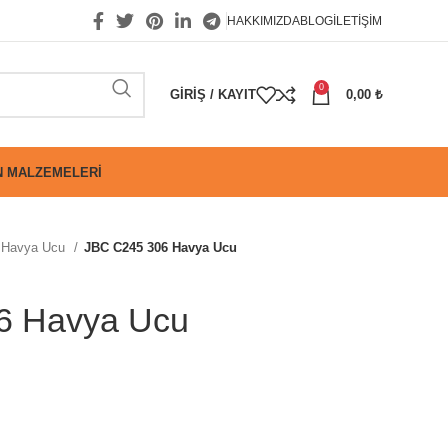
HAKKIMIZDA
BLOG
İLETIŞIM
0
GIRIŞ / KAYIT
0,00
₺
 MALZEMELERI
Havya Ucu
JBC C245 306 Havya Ucu
6 Havya Ucu