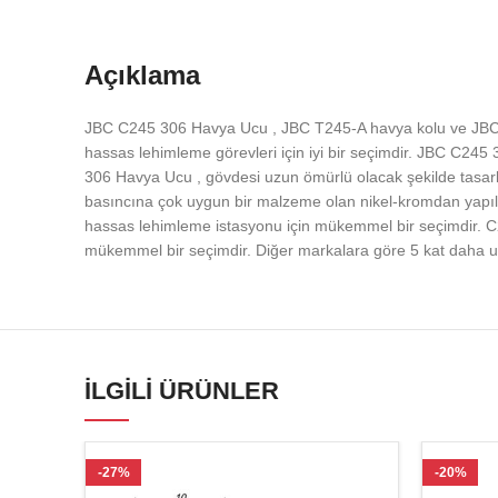
Açıklama
JBC C245 306 Havya Ucu , JBC T245-A havya kolu ve JBC C
hassas lehimleme görevleri için iyi bir seçimdir. JBC C245
306 Havya Ucu , gövdesi uzun ömürlü olacak şekilde tasarl
basıncına çok uygun bir malzeme olan nikel-kromdan yapılmı
hassas lehimleme istasyonu için mükemmel bir seçimdir. C24
mükemmel bir seçimdir. Diğer markalara göre 5 kat daha uz
İLGILI ÜRÜNLER
-27%
-20%