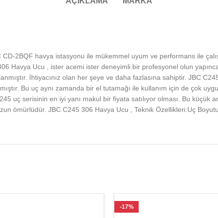
AÇIKLAMA
MARKA
D-2BQF havya istasyonu ile mükemmel uyum ve performans ile çalışmak 
 306 Havya Ucu , ister acemi ister deneyimli bir profesyonel olun yapın
anmıştır. İhtiyacınız olan her şeye ve daha fazlasına sahiptir. JBC C2
ştır. Bu uç aynı zamanda bir el tutamağı ile kullanım için de çok uygun
5 uç serisinin en iyi yanı makul bir fiyata satılıyor olması. Bu küçük
un ömürlüdür. JBC C245 306 Havya Ucu , Teknik Özellikleri:Uç Boyutu: 
-17%