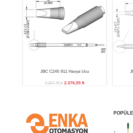
JBC C245 911 Havya Ucu
J
2.376,55
₺
3.267,75
₺
POPÜLE