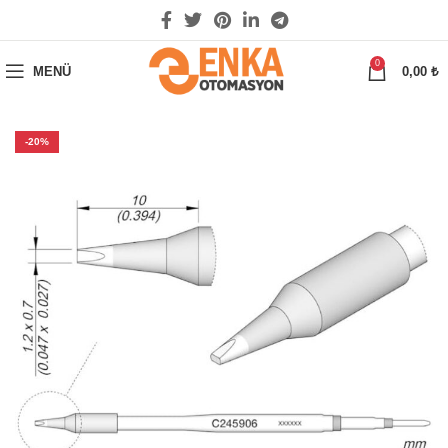
0
MENÜ
0,00
₺
-20%