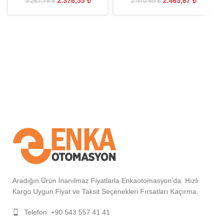
2.376,55
₺
2.465,67
₺
3.267,75
₺
2.970,69
₺
Aradığın Ürün İnanılmaz Fiyatlarla Enkaotomasyon'da. Hızlı
Kargo Uygun Fiyat ve Taksit Seçenekleri Fırsatları Kaçırma.
Telefon: +90 543 557 41 41