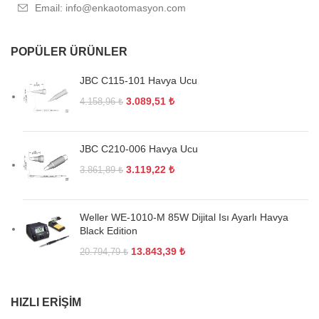
Email: info@enkaotomasyon.com
POPÜLER ÜRÜNLER
JBC C115-101 Havya Ucu
3.089,51
₺
4.158,96
₺
JBC C210-006 Havya Ucu
3.119,22
₺
3.861,89
₺
Weller WE-1010-M 85W Dijital Isı Ayarlı Havya
Black Edition
13.843,39
₺
20.794,79
₺
HIZLI ERIŞIM