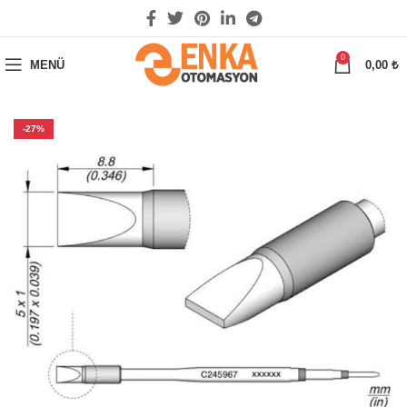
0
MENÜ
0,00
₺
-27%