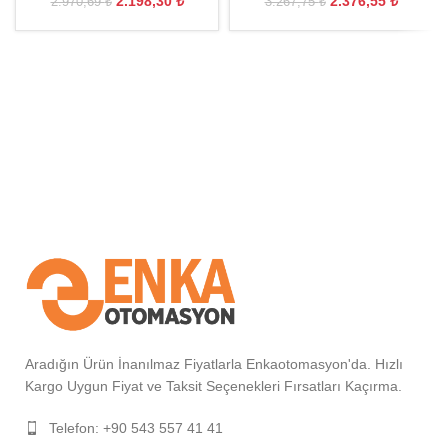
2.198,30
₺
2.376,55
₺
2.970,69
₺
3.267,75
₺
Aradığın Ürün İnanılmaz Fiyatlarla Enkaotomasyon'da. Hızlı
Kargo Uygun Fiyat ve Taksit Seçenekleri Fırsatları Kaçırma.
Telefon: +90 543 557 41 41