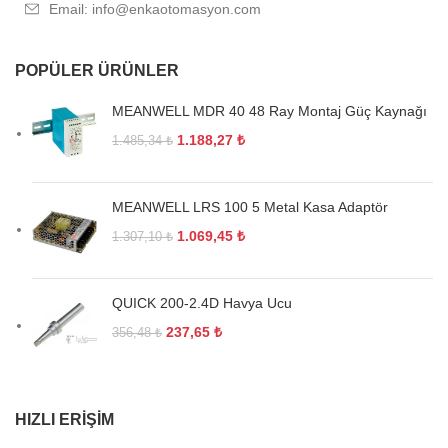
Email: info@enkaotomasyon.com
POPÜLER ÜRÜNLER
MEANWELL MDR 40 48 Ray Montaj Güç Kaynağı
1.188,27
₺
1.485,34
₺
MEANWELL LRS 100 5 Metal Kasa Adaptör
1.069,45
₺
1.307,10
₺
QUICK 200-2.4D Havya Ucu
237,65
₺
356,48
₺
HIZLI ERIŞIM