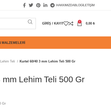
HAKKIMIZDA
BLOG
İLETIŞIM
0
GIRIŞ / KAYIT
0,00
₺
 MALZEMELERI
Lehim Teli
Kurtel 60/40 3 mm Lehim Teli 500 Gr
3 mm Lehim Teli 500 Gr
0 Gr