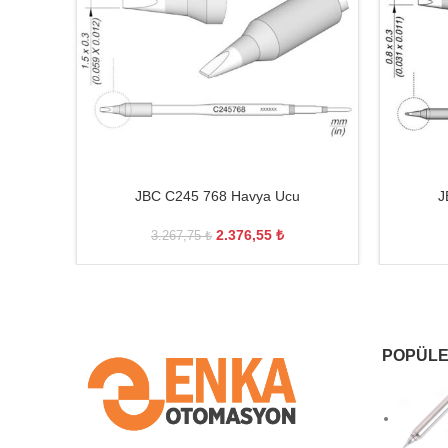
JBC C245 768 Havya Ucu
J
2.376,55
₺
3.267,75
₺
POPÜLE