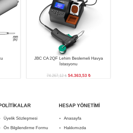
cu
JBC CA 2QF Lehim Beslemeli Havya
İstasyonu
54.363,53
₺
74.267,12
₺
POLITIKALAR
HESAP YÖNETIMI
Üyelik Sözleşmesi
Anasayfa
Ön Bilgilendirme Formu
Hakkımızda