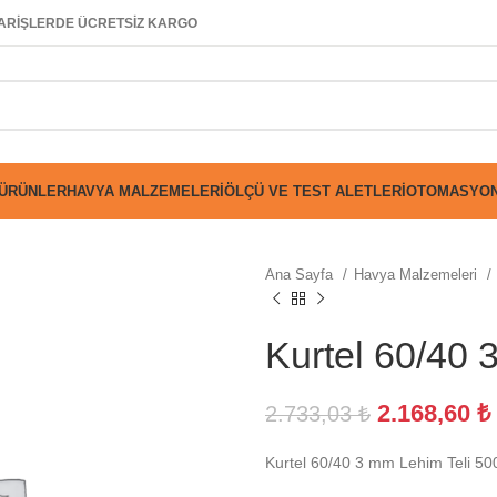
SİPARİŞLERDE ÜCRETSİZ KARGO
 ÜRÜNLER
HAVYA MALZEMELERI
ÖLÇÜ VE TEST ALETLERI
OTOMASYON
Ana Sayfa
Havya Malzemeleri
Kurtel 60/40 
2.168,60
₺
2.733,03
₺
Kurtel 60/40 3 mm Lehim Teli 50