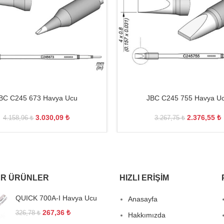
BC C245 673 Havya Ucu
JBC C245 755 Havya U
3.030,09
₺
2.376,55
₺
4.158,96
₺
3.267,75
₺
R ÜRÜNLER
HIZLI ERIŞIM
QUICK 700A-I Havya Ucu
Anasayfa
267,36
₺
326,78
₺
Hakkımızda