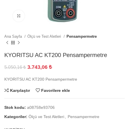
Büyütmek için tıklayın
Ana Sayfa
Ölçü ve Test Aletleri
Pensampermetre
KYORITSU AC KT200 Pensampermetre
3.743,06
₺
5.050,16
₺
KYORITSU AC KT200 Pensampermetre
Karşılaştır
Favorilere ekle
Stok kodu:
a08758e93706
Kategoriler:
Ölçü ve Test Aletleri
,
Pensampermetre