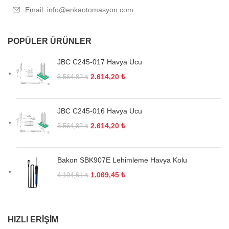
Email: info@enkaotomasyon.com
POPÜLER ÜRÜNLER
JBC C245-017 Havya Ucu
2.614,20
₺
3.564,82
₺
JBC C245-016 Havya Ucu
2.614,20
₺
3.564,82
₺
Bakon SBK907E Lehimleme Havya Kolu
1.069,45
₺
4.194,61
₺
HIZLI ERIŞIM