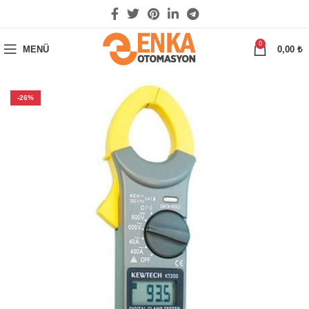
0
MENÜ
0,00
₺
-26%