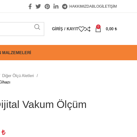
HAKKIMIZDA
BLOG
İLETIŞIM
0
GIRIŞ / KAYIT
0,00
₺
 MALZEMELERI
Diğer Ölçü Aletleri
Cihazı
jital Vakum Ölçüm
4
₺