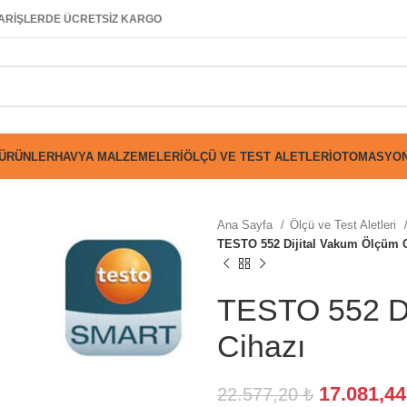
SİPARİŞLERDE ÜCRETSİZ KARGO
 ÜRÜNLER
HAVYA MALZEMELERI
ÖLÇÜ VE TEST ALETLERI
OTOMASYON
Ana Sayfa
Ölçü ve Test Aletleri
TESTO 552 Dijital Vakum Ölçüm 
TESTO 552 Di
Cihazı
17.081,4
22.577,20
₺