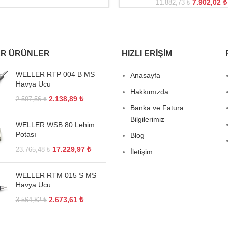
7.902,02
₺
11.882,73
₺
R ÜRÜNLER
HIZLI ERIŞIM
WELLER RTP 004 B MS
Anasayfa
Havya Ucu
Hakkımızda
2.138,89
₺
2.597,56
₺
Banka ve Fatura
Bilgilerimiz
WELLER WSB 80 Lehim
Potası
Blog
17.229,97
₺
23.765,48
₺
İletişim
WELLER RTM 015 S MS
Havya Ucu
2.673,61
₺
3.564,82
₺