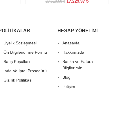
17.229,97
₺
28.518,58
₺
POLITIKALAR
HESAP YÖNETIMI
Üyelik Sözleşmesi
Anasayfa
Ön Bilgilendirme Formu
Hakkımızda
Satış Koşulları
Banka ve Fatura
Bilgilerimiz
İade Ve İptal Prosedürü
Blog
Gizlilik Politikası
İletişim