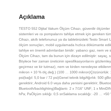
Açıklama
TESTO 552 Dijital Vakum Ölçüm Cihazı, güvenilir ölçümler i
sistemleri ve ısı pompalarını tahliye etmek için gereken t
Cihazı, akıllı telefonunuz ya da tabletinizdeki Testo Smart
ölçüm sonuçları, mobil uygulamada hızlıca dökümante edileb
tahliye en önemli adımlardan biridir: yabancı gaz, nem ve s
Ölçüm Cihazı, tam da bunun için dizayn edilmiştir: sayaç, s
Böylece her zaman üreticinin spesifikasyonlarını gözlemleye
geçirmez ve kir tutmaz), nem ve kirden neredeyse etkilen
mikron + 10 % ölç.değ.) (100 … 1000 mikron)Çözünürlük: 1
psi(bağıl: 5,0 bar / 72 psi)Genel teknik bilgiAğırlık: 500 
gerektirir; Android 6.0 veya daha yenisini gerektirir; Bluet
Bluetooth/backlighting)Bağlantı: 2 x 7/16“ UNF; 1 x MiniDI
hPa; PaÖlçüm sıklığı: 0,5 snSaklama sıcaklığı: -20 … +50 °C