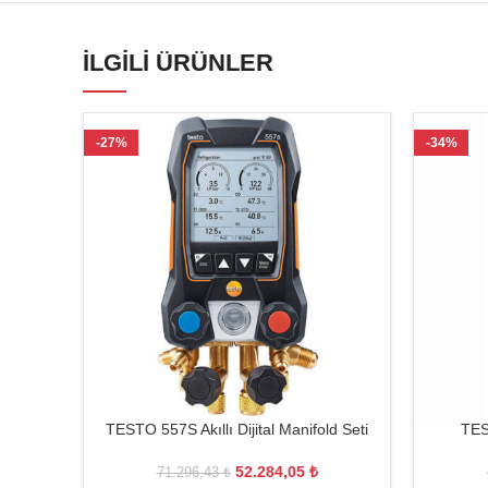
İLGILI ÜRÜNLER
-27%
-34%
TESTO 557S Akıllı Dijital Manifold Seti
TES
52.284,05
₺
71.296,43
₺