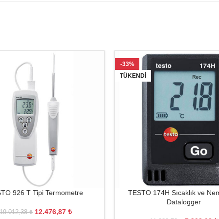
-33%
TÜKENDI
TO 926 T Tipi Termometre
TESTO 174H Sıcaklık ve Nem
Datalogger
12.476,87
₺
19.012,38
₺