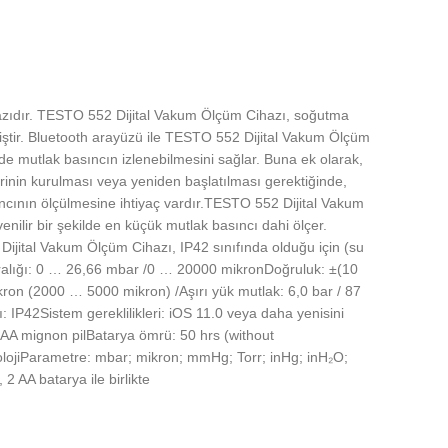
cihazıdır. TESTO 552 Dijital Vakum Ölçüm Cihazı, soğutma
miştir. Bluetooth arayüzü ile TESTO 552 Dijital Vakum Ölçüm
de mutlak basıncın izlenebilmesini sağlar. Buna ek olarak,
erinin kurulması veya yeniden başlatılması gerektiğinde,
sıncının ölçülmesine ihtiyaç vardır.TESTO 552 Dijital Vakum
nilir bir şekilde en küçük mutlak basıncı dahi ölçer.
Dijital Vakum Ölçüm Cihazı, IP42 sınıfında olduğu için (su
aralığı: 0 … 26,66 mbar /0 … 20000 mikronDoğruluk: ±(10
on (2000 … 5000 mikron) /Aşırı yük mutlak: 6,0 bar / 87
: IP42Sistem gereklilikleri: iOS 11.0 veya daha yenisini
 x AA mignon pilBatarya ömrü: 50 hrs (without
nolojiParametre: mbar; mikron; mmHg; Torr; inHg; inH₂O;
2 AA batarya ile birlikte