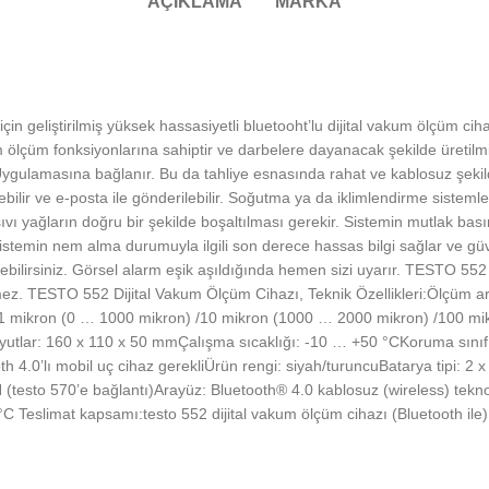
AÇIKLAMA
MARKA
çin geliştirilmiş yüksek hassasiyetli bluetooht’lu dijital vakum ölçüm 
üm ölçüm fonksiyonlarına sahiptir ve darbelere dayanacak şekilde üretil
 Uygulamasına bağlanır. Bu da tahliye esnasında rahat ve kablosuz şekil
ilir ve e-posta ile gönderilebilir. Soğutma ya da iklimlendirme sisteml
ıvı yağların doğru bir şekilde boşaltılması gerekir. Sistemin mutlak ba
istemin nem alma durumuyla ilgili son derece hassas bilgi sağlar ve güve
bilirsiniz. Görsel alarm eşik aşıldığında hemen sizi uyarır. TESTO 552 
mez. TESTO 552 Dijital Vakum Ölçüm Cihazı, Teknik Özellikleri:Ölçüm 
 mikron (0 … 1000 mikron) /10 mikron (1000 … 2000 mikron) /100 mikr
gBoyutlar: 160 x 110 x 50 mmÇalışma sıcaklığı: -10 … +50 °CKoruma sınıfı
ooth 4.0’lı mobil uç cihaz gerekliÜrün rengi: siyah/turuncuBatarya tipi: 2
N (testo 570’e bağlantı)Arayüz: Bluetooth® 4.0 kablosuz (wireless) tek
 Teslimat kapsamı:testo 552 dijital vakum ölçüm cihazı (Bluetooth ile), 