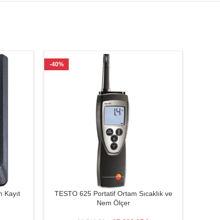
-40%
-29%
 Kayıt
TESTO 625 Portatif Ortam Sıcaklık ve
T
Nem Ölçer