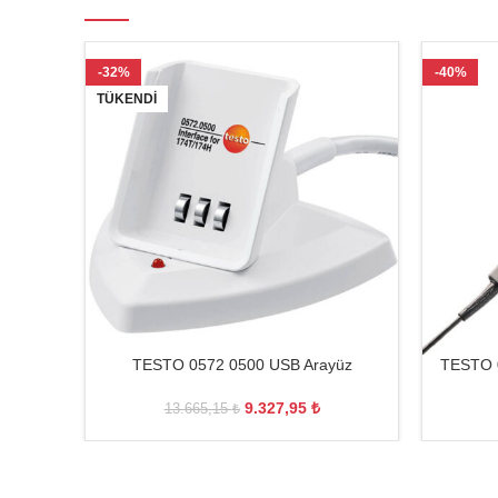
-32%
-40%
TÜKENDI
TESTO 0572 0500 USB Arayüz
TESTO 0
9.327,95
₺
13.665,15
₺