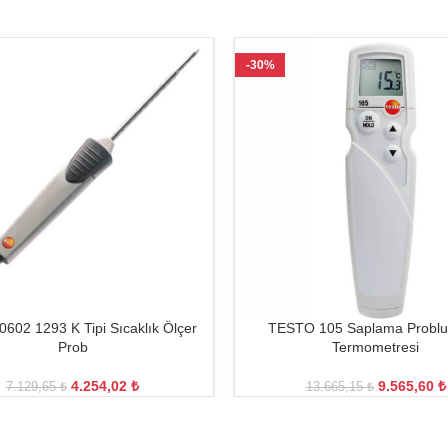
-30%
602 1293 K Tipi Sıcaklık Ölçer
TESTO 105 Saplama Problu
Prob
Termometresi
4.254,02
₺
9.565,60
₺
7.129,65
₺
13.665,15
₺