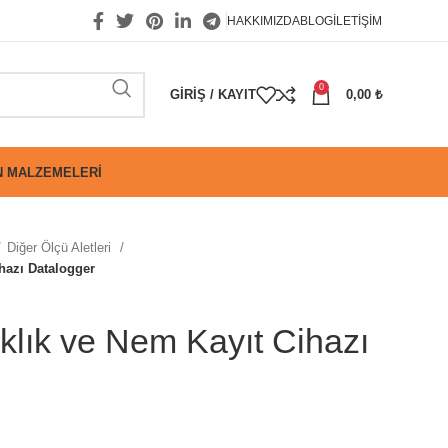
HAKKIMIZDA
BLOG
İLETIŞIM
0
GIRIŞ / KAYIT
0,00
₺
 MALZEMELERI
Diğer Ölçü Aletleri
hazı Datalogger
lık ve Nem Kayıt Cihazı