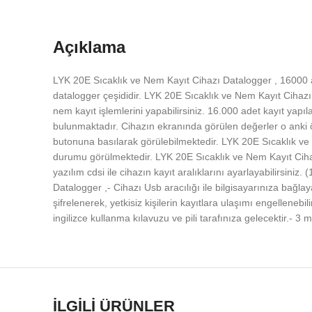
Açıklama
LYK 20E Sıcaklık ve Nem Kayıt Cihazı Datalogger , 16000 ade
datalogger çeşididir. LYK 20E Sıcaklık ve Nem Kayıt Cihazı
nem kayıt işlemlerini yapabilirsiniz. 16.000 adet kayıt yap
bulunmaktadır. Cihazın ekranında görülen değerler o anki 
butonuna basılarak görülebilmektedir. LYK 20E Sıcaklık ve Ne
durumu görülmektedir. LYK 20E Sıcaklık ve Nem Kayıt Ciha
yazılım cdsi ile cihazın kayıt aralıklarını ayarlayabilirsiniz
Datalogger ,- Cihazı Usb aracılığı ile bilgisayarınıza bağlayar
şifrelenerek, yetkisiz kişilerin kayıtlara ulaşımı engelleneb
ingilizce kullanma kılavuzu ve pili tarafınıza gelecektir.- 
İLGILI ÜRÜNLER