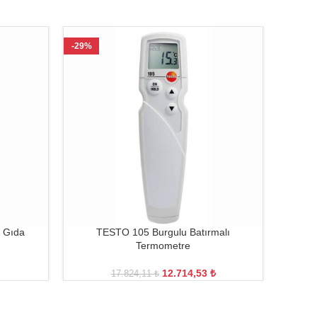
-29%
-29%
 Gıda
TESTO 105 Burgulu Batırmalı
Termometre
Kull
12.714,53
₺
17.824,11
₺