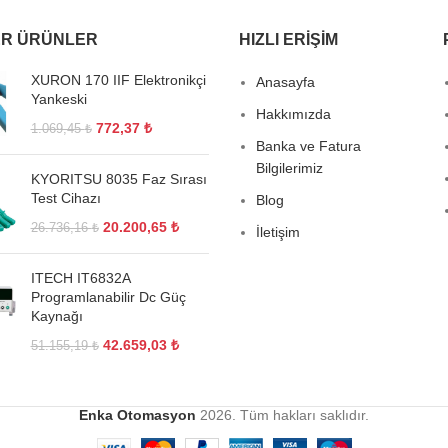
R ÜRÜNLER
HIZLI ERIŞIM
XURON 170 IIF Elektronikçi
Anasayfa
Yankeski
Hakkımızda
772,37
₺
1.069,45
₺
Banka ve Fatura
Bilgilerimiz
KYORITSU 8035 Faz Sırası
Test Cihazı
Blog
20.200,65
₺
26.736,16
₺
İletişim
ITECH IT6832A
Programlanabilir Dc Güç
Kaynağı
42.659,03
₺
51.155,19
₺
Enka Otomasyon
2026. Tüm hakları saklıdır.