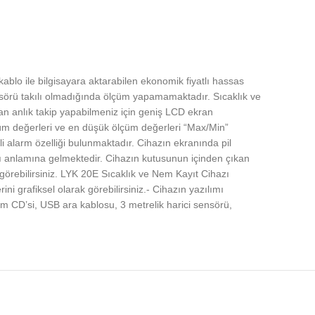
ablo ile bilgisayara aktarabilen ekonomik fiyatlı hassas
ensörü takılı olmadığında ölçüm yapamamaktadır. Sıcaklık ve
dan anlık takip yapabilmeniz için geniş LCD ekran
çüm değerleri ve en düşük ölçüm değerleri “Max/Min”
li alarm özelliği bulunmaktadır. Cihazın ekranında pil
ı anlamına gelmektedir. Cihazın kutusunun içinden çıkan
ni görebilirsiniz. LYK 20E Sıcaklık ve Nem Kayıt Cihazı
rini grafiksel olarak görebilirsiniz.- Cihazın yazılımı
ılım CD’si, USB ara kablosu, 3 metrelik harici sensörü,