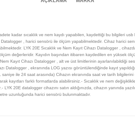
AÇIKLAMA
MARKA
te kadar sıcaklık ve nem kaydı yapabilen, kaydettiği bu bilgileri usb k
 Datalogger , harici sensörü ile ölçüm yapabilmektedir. Cihaz harici s
ılabilmektedir. LYK 20E Sıcaklık ve Nem Kayıt Cihazı Datalogger , cihaz
ölçüm değerleridir. Kayıdın başından itibaren kaydedilen en yüksek öl
m Kayıt Cihazı Datalogger , alt ve üst limitlerinin ayarlanılabildiği ses
zı Datalogger , ekranında LOG yazısı görüntülendiğinde kayıt yapıldığ
. (1 saniye ile 24 saat arasında) Cihazın ekranında saat ve tarih bilgileri
ak kayıtları farklı formatlarda alabilirsiniz.- Sıcaklık ve nem değişiklikle
ilir.- LYK 20E datalogger cihazını satın aldığınızda, cihazın yanında yaz
3 metre uzunluğunda harici sensörü bulunmaktadır.