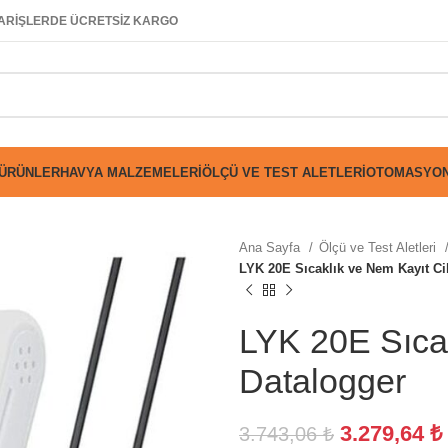
SİPARİŞLERDE ÜCRETSİZ KARGO
 ÜRÜNLER
HAVYA MALZEMELERI
ÖLÇÜ VE TEST ALETLERI
OTOMASYON
Ana Sayfa
Ölçü ve Test Aletleri
LYK 20E Sıcaklık ve Nem Kayıt Ci
LYK 20E Sıcak
Datalogger
3.279,64
₺
3.743,06
₺