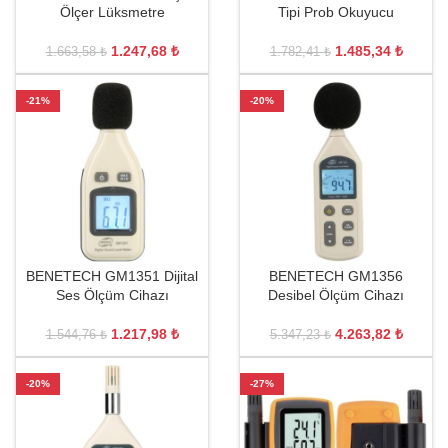
Ölçer Lüksmetre
Tipi Prob Okuyucu
1.247,68
₺
1.485,34
₺
1.663,58
₺
1.782,41
₺
-21%
-20%
BENETECH GM1351 Dijital
BENETECH GM1356
Ses Ölçüm Cihazı
Desibel Ölçüm Cihazı
1.217,98
₺
4.263,82
₺
1.544,76
₺
5.347,23
₺
-20%
-27%