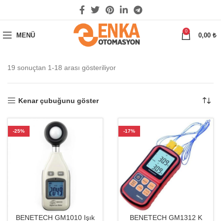
0
MENÜ
0,00
₺
19 sonuçtan 1-18 arası gösteriliyor
Kenar çubuğunu göster
-25%
-17%
BENETECH GM1010 Işık
BENETECH GM1312 K