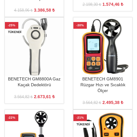
1.574,46
₺
2.198,30
₺
3.386,58
₺
4.158,96
₺
-25%
-30%
TÜKENDI
BENETECH GM8800A Gaz
BENETECH GM8901
Kaçak Dedektörü
Rüzgar Hızı ve Sıcaklık
Ölçer
2.673,61
₺
3.564,82
₺
2.495,38
₺
3.564,82
₺
-22%
-21%
TÜKENDI