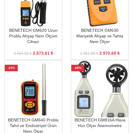
BENETECH GM620 Uzun
BENETECH GM630
Problu Ahşap Nem Ölçüm
Manyetik Ahşap ve Tahta
Cihazı
Nem Ölçer
2.673,61
₺
2.970,69
₺
3.564,82
₺
3.861,89
₺
-19%
-28%
BENETECH GM640 Problu
BENETECH GM816A Hava
Tahıl ve Endüstriyel Ürün
Hızı Ölçer Anemometre
Nem Ölçer