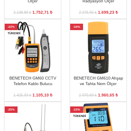
Ölçer
Radyasyon Ölçer
1.752,71
₺
1.699,23
₺
2.138,89
₺
2.376,55
₺
-22%
-34%
TÜKENDI
BENETECH GM60 CCTV
BENETECH GM610 Ahşap
Telefon Kablo Bulucu
ve Tahta Nem Ölçer
1.105,10
₺
1.960,65
₺
1.425,93
₺
2.970,69
₺
-25%
-23%
TÜKENDI