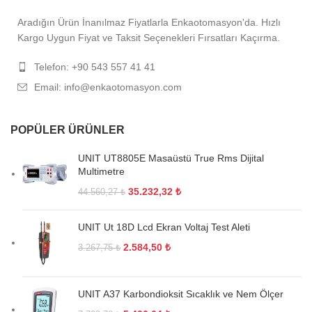
Aradığın Ürün İnanılmaz Fiyatlarla Enkaotomasyon'da. Hızlı
Kargo Uygun Fiyat ve Taksit Seçenekleri Fırsatları Kaçırma.
Telefon: +90 543 557 41 41
Email: info@enkaotomasyon.com
POPÜLER ÜRÜNLER
UNIT UT8805E Masaüstü True Rms Dijital
Multimetre
35.232,32
₺
44.560,27
₺
UNIT Ut 18D Lcd Ekran Voltaj Test Aleti
2.584,50
₺
3.267,75
₺
UNIT A37 Karbondioksit Sıcaklık ve Nem Ölçer