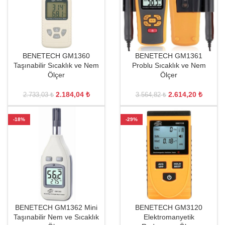
BENETECH GM1360
BENETECH GM1361
Taşınabilir Sıcaklık ve Nem
Problu Sıcaklık ve Nem
Ölçer
Ölçer
2.184,04
₺
2.614,20
₺
2.733,03
₺
3.564,82
₺
-18%
-29%
BENETECH GM1362 Mini
BENETECH GM3120
Taşınabilir Nem ve Sıcaklık
Elektromanyetik