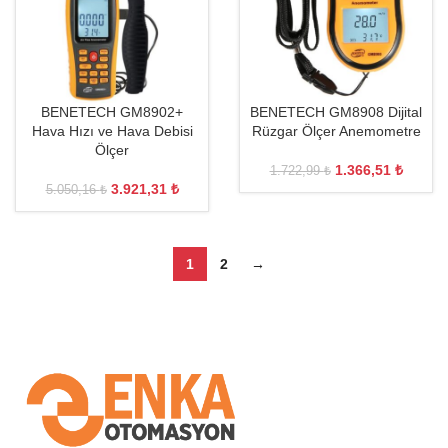
BENETECH GM8902+
BENETECH GM8908 Dijital
Hava Hızı ve Hava Debisi
Rüzgar Ölçer Anemometre
Ölçer
1.366,51
₺
1.722,99
₺
3.921,31
₺
5.050,16
₺
1
2
→