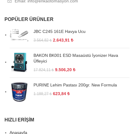
Email: info@enkaotomasyon.com
POPÜLER ÜRÜNLER
JBC C245 161E Havya Ucu
2.643,91
₺
3.564,82
₺
BAKON BK001 ESD Masaüstü İyonizer Hava
Üfleyici
9.506,20
₺
17.824,11
₺
PURINE Lehim Pastası 200gr. New Formula
623,84
₺
1.188,27
₺
HIZLI ERIŞIM
Anasayfa