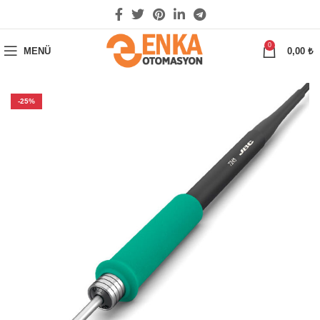
0
MENÜ
0,00
₺
-25%