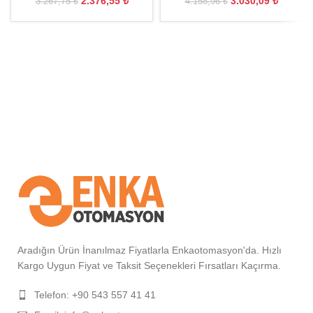
2.376,55
₺
3.030,09
₺
3.267,75
₺
4.158,96
₺
Aradığın Ürün İnanılmaz Fiyatlarla Enkaotomasyon'da. Hızlı
Kargo Uygun Fiyat ve Taksit Seçenekleri Fırsatları Kaçırma.
Telefon: +90 543 557 41 41