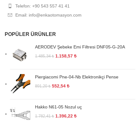
Telefon: +90 543 557 41 41
Email: info@enkaotomasyon.com
POPÜLER ÜRÜNLER
AERODEV Şebeke Emi Filtresi DNF05-G-20A
1.158,57
₺
1.485,34
₺
Piergiacomi Pne-04-Nb Elektronikçi Pense
552,54
₺
891,20
₺
Hakko N61-05 Nozul uç
1.396,22
₺
1.782,41
₺