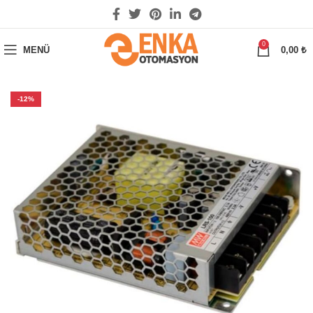
0
MENÜ
0,00
₺
-12%