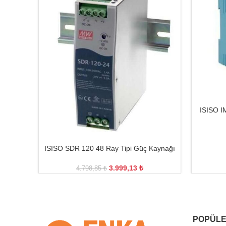
ISISO I
ISISO SDR 120 48 Ray Tipi Güç Kaynağı
3.999,13
₺
4.798,85
₺
POPÜLE