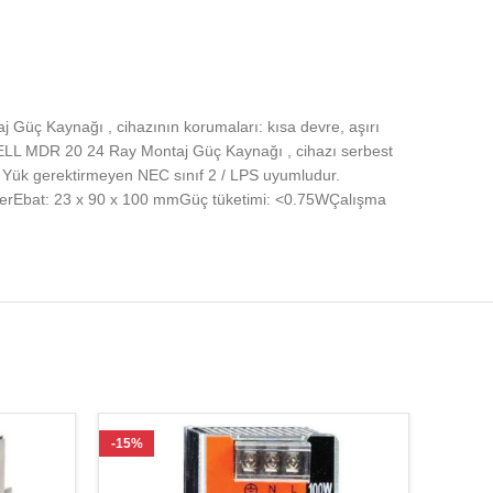
ç Kaynağı , cihazının korumaları: kısa devre, aşırı
ELL MDR 20 24 Ray Montaj Güç Kaynağı , cihazı serbest
 Yük gerektirmeyen NEC sınıf 2 / LPS uyumludur.
erEbat: 23 x 90 x 100 mmGüç tüketimi: <0.75WÇalışma
-15%
-19%