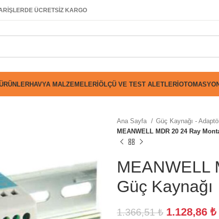
SİPARİŞLERDE ÜCRETSİZ KARGO
 ÜRÜNLER
HAVYA MALZEMELERI
ÖLÇÜ VE TEST ALETLERI
OTOMASYON
Ana Sayfa
Güç Kaynağı - Adaptör
MEANWELL MDR 20 24 Ray Monta
MEANWELL M
Güç Kaynağı
1.128,86
₺
1.366,51
₺