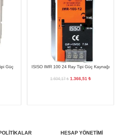
pi Güç
ISISO IMR 100 24 Ray Tipi Güç Kaynağı
MEANW
1.366,51
₺
1.604,17
₺
POLITIKALAR
HESAP YÖNETIMI