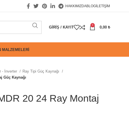
HAKKIMIZDA
BLOG
İLETIŞIM
0
GIRIŞ / KAYIT
0,00
₺
 MALZEMELERI
 - İnverter
Ray Tipi Güç Kaynağı
j Güç Kaynağı
DR 20 24 Ray Montaj