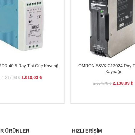
MDR 40 5 Ray Tipi Güç Kaynağı
OMRON S8VK C12024 Ray Ti
Kaynağı
1.010,03
₺
1.217,98
₺
2.138,89
₺
2.554,78
₺
R ÜRÜNLER
HIZLI ERIŞIM