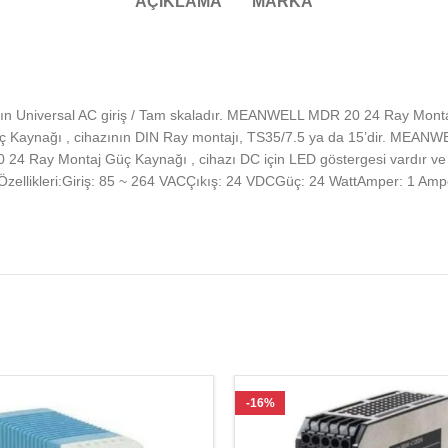
AÇIKLAMA
MARKA
Universal AC giriş / Tam skaladır. MEANWELL MDR 20 24 Ray Montaj Gü
ç Kaynağı , cihazının DIN Ray montajı, TS35/7.5 ya da 15’dir. MEANW
24 Ray Montaj Güç Kaynağı , cihazı DC için LED göstergesi vardır ve
llikleri:Giriş: 85 ~ 264 VACÇıkış: 24 VDCGüç: 24 WattAmper: 1 Amp
-16%