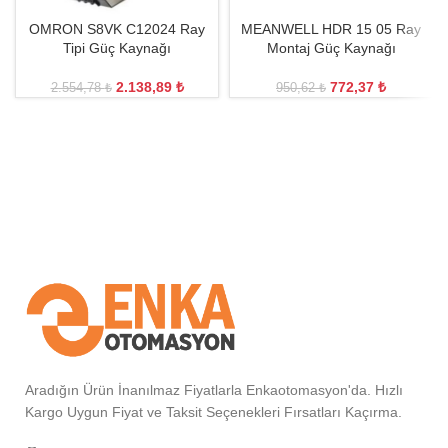
OMRON S8VK C12024 Ray
MEANWELL HDR 15 05 Ray
Tipi Güç Kaynağı
Montaj Güç Kaynağı
2.138,89
₺
772,37
₺
2.554,78
₺
950,62
₺
Aradığın Ürün İnanılmaz Fiyatlarla Enkaotomasyon'da. Hızlı
Kargo Uygun Fiyat ve Taksit Seçenekleri Fırsatları Kaçırma.