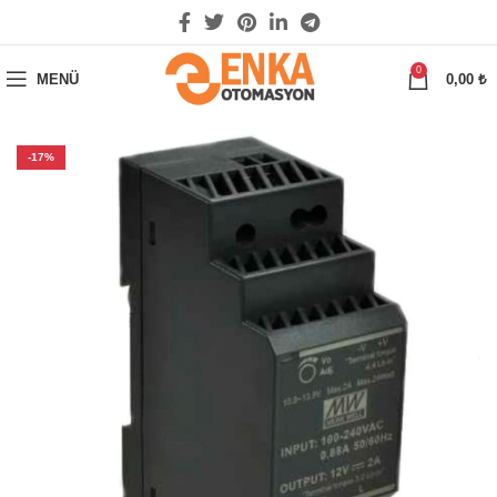
0
MENÜ
0,00
₺
-17%