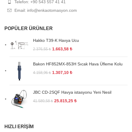
Telefon: +90 543 557 41 41
Email: info@enkaotomasyon.com
POPÜLER ÜRÜNLER
Hakko T39-K Havya Ucu
1.663,58
₺
2.376,55
₺
Bakon HF852MX-853H Sıcak Hava Üfleme Kolu
1.307,10
₺
4.158,96
₺
JBC CD-2SQF Havya istasyonu Yeni Nesil
25.815,25
₺
41.589,58
₺
HIZLI ERIŞIM