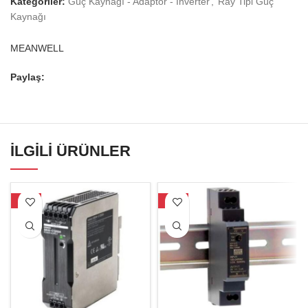
Kategoriler:
Güç Kaynağı - Adaptör - İnverter
,
Ray Tipi Güç
Kaynağı
MEANWELL
Paylaş:
İLGILI ÜRÜNLER
-16%
-19%