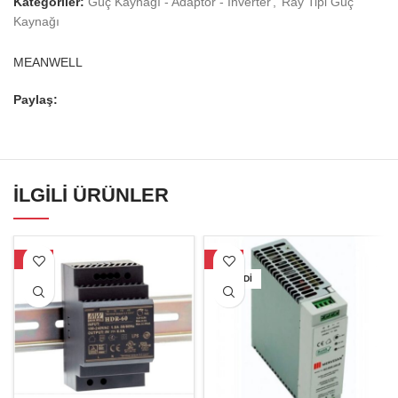
Kategoriler:
Güç Kaynağı - Adaptör - İnverter
,
Ray Tipi Güç
Kaynağı
MEANWELL
Paylaş:
İLGILI ÜRÜNLER
-17%
-30%
TÜKENDI