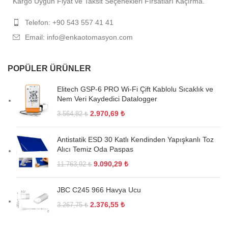
Kargo Uygun Fiyat ve Taksit Seçenekleri Fırsatları Kaçırma.
Telefon: +90 543 557 41 41
Email: info@enkaotomasyon.com
POPÜLER ÜRÜNLER
Elitech GSP-6 PRO Wi-Fi Çift Kablolu Sıcaklık ve
Nem Veri Kaydedici Datalogger
2.970,69
₺
3.564,82
₺
Antistatik ESD 30 Katlı Kendinden Yapışkanlı Toz
Alıcı Temiz Oda Paspas
9.090,29
₺
11.763,92
₺
JBC C245 966 Havya Ucu
2.376,55
₺
3.267,75
₺