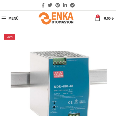
0
MENÜ
0,00
₺
-22%