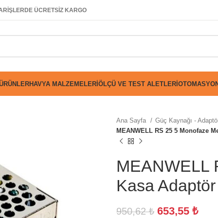
SİPARİŞLERDE ÜCRETSİZ KARGO
 ÜRÜNLER
HAVYA MALZEMELERI
ÖLÇÜ VE TEST ALETLERI
OTOMASYON
Ana Sayfa
Güç Kaynağı - Adaptör
MEANWELL RS 25 5 Monofaze Met
MEANWELL RS
Kasa Adaptör
653,55
₺
950,62
₺