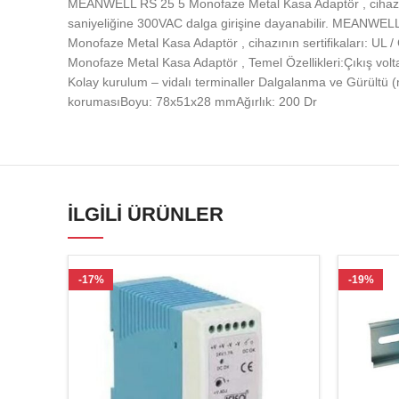
MEANWELL RS 25 5 Monofaze Metal Kasa Adaptör , cihazı 
saniyeliğine 300VAC dalga girişine dayanabilir. MEANWELL
Monofaze Metal Kasa Adaptör , cihazının sertifikaları: U
Monofaze Metal Kasa Adaptör , Temel Özellikleri:Çıkış volt
Kolay kurulum – vidalı terminaller Dalgalanma ve Gürültü 
korumasıBoyu: 78x51x28 mmAğırlık: 200 Dr
İLGILI ÜRÜNLER
-17%
-19%