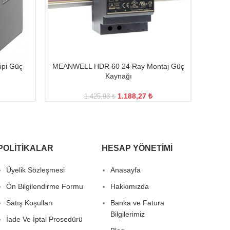
pi Güç
MEANWELL HDR 60 24 Ray Montaj Güç
ISISO
Kaynağı
1.188,27
₺
1.425,93
₺
POLITIKALAR
HESAP YÖNETIMI
Üyelik Sözleşmesi
Anasayfa
Ön Bilgilendirme Formu
Hakkımızda
Satış Koşulları
Banka ve Fatura
Bilgilerimiz
İade Ve İptal Prosedürü