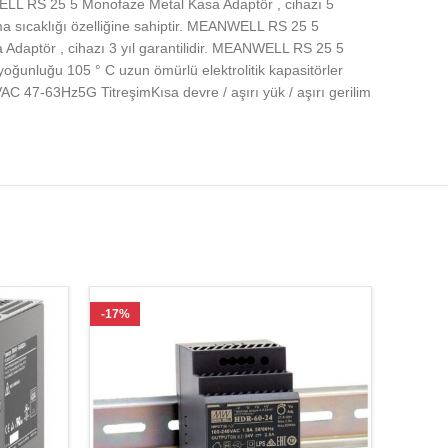
LL RS 25 5 Monofaze Metal Kasa Adaptör , cihazı 5
a sıcaklığı özelliğine sahiptir. MEANWELL RS 25 5
Adaptör , cihazı 3 yıl garantilidir. MEANWELL RS 25 5
oğunluğu 105 ° C uzun ömürlü elektrolitik kapasitörler
C 47-63Hz5G TitreşimKısa devre / aşırı yük / aşırı gerilim
-17%
-17%