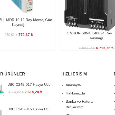
L MDR 10 12 Ray Montaj Güç
Kaynağı
OMRON S8VK C48024 Ray Ti
772,37
₺
950,62
₺
Kaynağı
6.713,75
₺
8.080,27
₺
R ÜRÜNLER
HIZLI ERIŞIM
JBC C245-017 Havya Ucu
Anasayfa
2.614,20
₺
3.564,82
₺
Hakkımızda
Banka ve Fatura
Bilgilerimiz
JBC C245-016 Havya Ucu