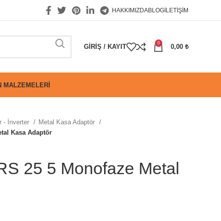
HAKKIMIZDA
BLOG
İLETIŞIM
0
GIRIŞ / KAYIT
0,00
₺
 MALZEMELERI
 - İnverter
Metal Kasa Adaptör
al Kasa Adaptör
 25 5 Monofaze Metal