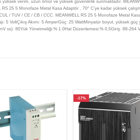
yüksek verim, uzun ömür ve yüksek güvenilirlik sunmaktadır. MEANWE
 RS 25 5 Monofaze Metal Kasa Adaptör , 70° C’ye kadar yüksek çalışm
L / CUL / TUV / CE / CB / CCC. MEANWELL RS 25 5 Monofaze Metal Kasa 
ajı: 5 VoltÇıkış Akımı: 5 AmperGüç: 25 WattMinyatür boyut, yüksek güç y
(mV ss): 80Yük Yönetmeliği:% 1.0Hat Düzenlemesi:% 0,5Giriş: 88-264 VA
-17%