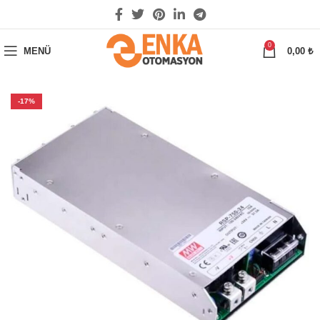
0
MENÜ
0,00
₺
-17%