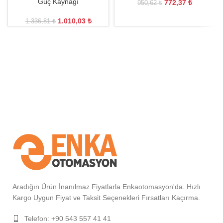
Güç Kaynağı
772,37
₺
950,62
₺
1.010,03
₺
1.336,81
₺
Aradığın Ürün İnanılmaz Fiyatlarla Enkaotomasyon'da. Hızlı
Kargo Uygun Fiyat ve Taksit Seçenekleri Fırsatları Kaçırma.
Telefon: +90 543 557 41 41