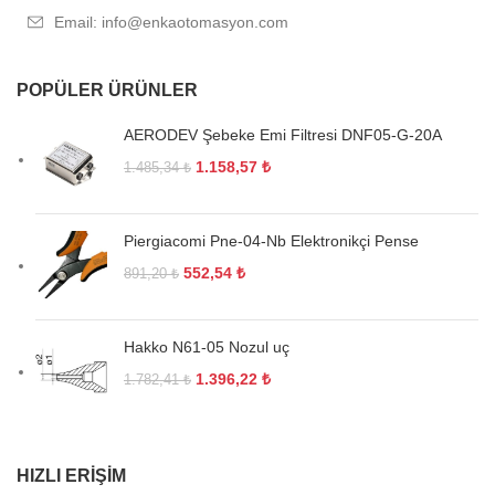
Email: info@enkaotomasyon.com
POPÜLER ÜRÜNLER
AERODEV Şebeke Emi Filtresi DNF05-G-20A
1.158,57
₺
1.485,34
₺
Piergiacomi Pne-04-Nb Elektronikçi Pense
552,54
₺
891,20
₺
Hakko N61-05 Nozul uç
1.396,22
₺
1.782,41
₺
HIZLI ERIŞIM