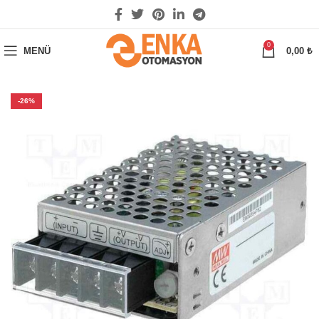
0
MENÜ
0,00
₺
-26%