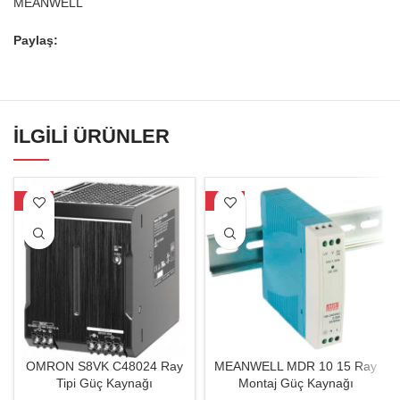
MEANWELL
Paylaş:
İLGILI ÜRÜNLER
-17%
-19%
OMRON S8VK C48024 Ray
MEANWELL MDR 10 15 Ray
Tipi Güç Kaynağı
Montaj Güç Kaynağı