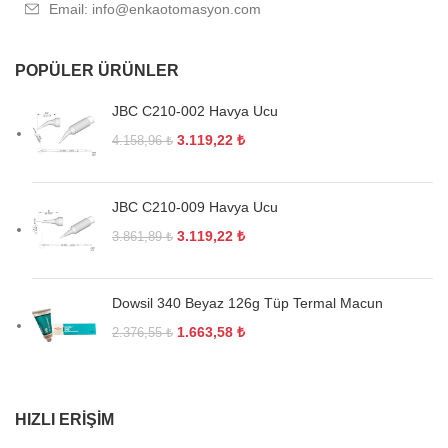
Email: info@enkaotomasyon.com
POPÜLER ÜRÜNLER
JBC C210-002 Havya Ucu
3.119,22
₺
4.158,96
₺
JBC C210-009 Havya Ucu
3.119,22
₺
3.861,89
₺
Dowsil 340 Beyaz 126g Tüp Termal Macun
1.663,58
₺
2.376,55
₺
HIZLI ERIŞIM