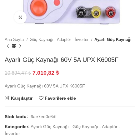
Büyütmek için tıklayın
Ana Sayfa
Güç Kaynağı - Adaptör - İnverter
Ayarlı Güç Kaynağı
Ayarlı Güç Kaynağı 60V 5A UPX K6005F
7.010,82
₺
10.694,47
₺
Ayarlı Güç Kaynağı 60V 5A UPX K6005F
Karşılaştır
Favorilere ekle
Stok kodu:
f6ae7ed0c6df
Kategoriler:
Ayarlı Güç Kaynağı
,
Güç Kaynağı - Adaptör -
İnverter