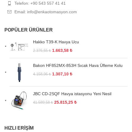
Telefon: +90 543 557 41 41
Email: info@enkaotomasyon.com
POPÜLER ÜRÜNLER
Hakko T39-K Havya Ucu
1.663,58
₺
2.376,55
₺
Bakon HF852MX-853H Sıcak Hava Üfleme Kolu
1.307,10
₺
4.158,96
₺
JBC CD-2SQF Havya istasyonu Yeni Nesil
25.815,25
₺
41.589,58
₺
HIZLI ERIŞIM