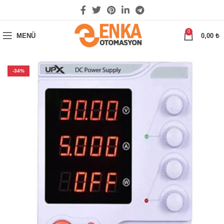
0
MENÜ
0,00
₺
-34%