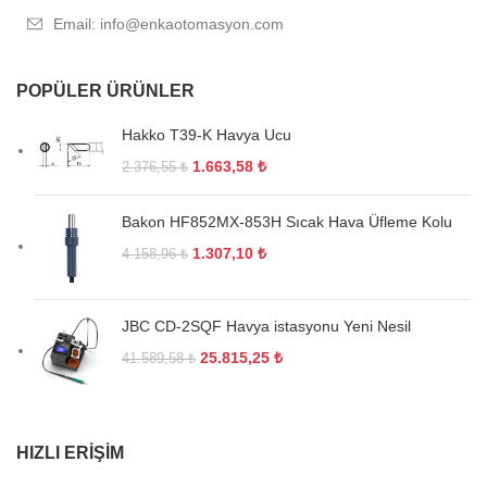
Email: info@enkaotomasyon.com
POPÜLER ÜRÜNLER
Hakko T39-K Havya Ucu
1.663,58
₺
2.376,55
₺
Bakon HF852MX-853H Sıcak Hava Üfleme Kolu
1.307,10
₺
4.158,96
₺
JBC CD-2SQF Havya istasyonu Yeni Nesil
25.815,25
₺
41.589,58
₺
HIZLI ERIŞIM