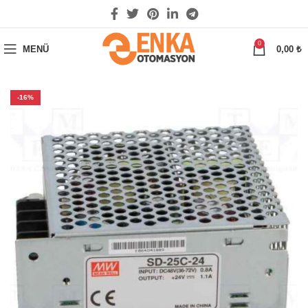
0
MENÜ
0,00
₺
-16%