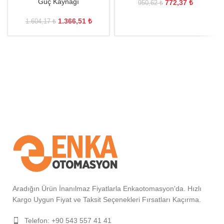
Güç Kaynağı
772,37
₺
950,62
₺
1.366,51
₺
1.604,17
₺
Aradığın Ürün İnanılmaz Fiyatlarla Enkaotomasyon'da. Hızlı
Kargo Uygun Fiyat ve Taksit Seçenekleri Fırsatları Kaçırma.
Telefon: +90 543 557 41 41