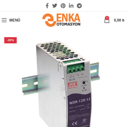
0
MENÜ
0,00
₺
-30%