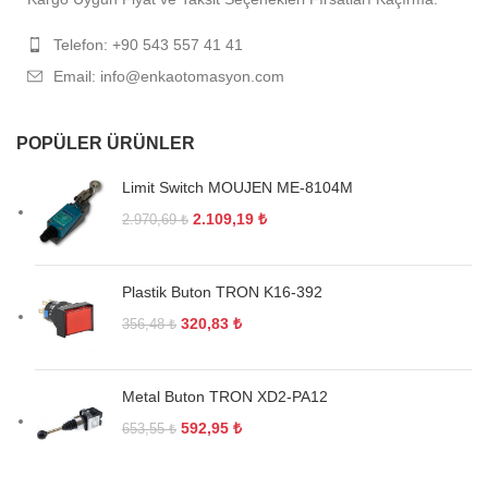
Telefon: +90 543 557 41 41
Email: info@enkaotomasyon.com
POPÜLER ÜRÜNLER
Limit Switch MOUJEN ME-8104M
2.109,19
₺
2.970,69
₺
Plastik Buton TRON K16-392
320,83
₺
356,48
₺
Metal Buton TRON XD2-PA12
592,95
₺
653,55
₺