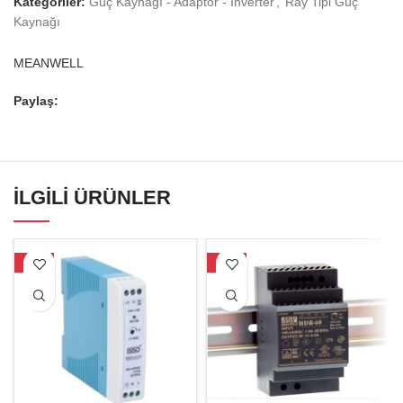
Kategoriler:
Güç Kaynağı - Adaptör - İnverter
,
Ray Tipi Güç
Kaynağı
MEANWELL
Paylaş:
İLGILI ÜRÜNLER
-17%
-17%