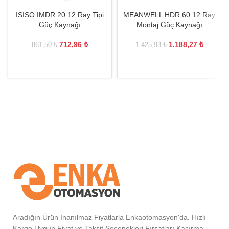
ISISO IMDR 20 12 Ray Tipi
MEANWELL HDR 60 12 Ray
Güç Kaynağı
Montaj Güç Kaynağı
712,96
₺
1.188,27
₺
861,50
₺
1.425,93
₺
Aradığın Ürün İnanılmaz Fiyatlarla Enkaotomasyon'da. Hızlı
Kargo Uygun Fiyat ve Taksit Seçenekleri Fırsatları Kaçırma.