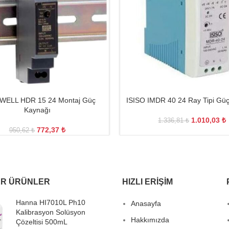
ELL HDR 15 24 Montaj Güç
ISISO IMDR 40 24 Ray Tipi Gü
Kaynağı
1.010,03
₺
1.336,81
₺
772,37
₺
950,62
₺
R ÜRÜNLER
HIZLI ERIŞIM
Hanna HI7010L Ph10
Anasayfa
Kalibrasyon Solüsyon
Hakkımızda
Çözeltisi 500mL