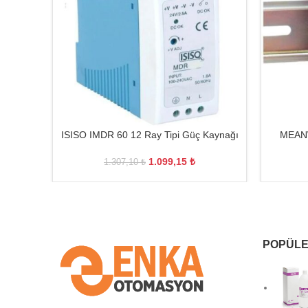
ISISO IMDR 60 12 Ray Tipi Güç Kaynağı
MEANW
1.099,15
₺
1.307,10
₺
POPÜLE