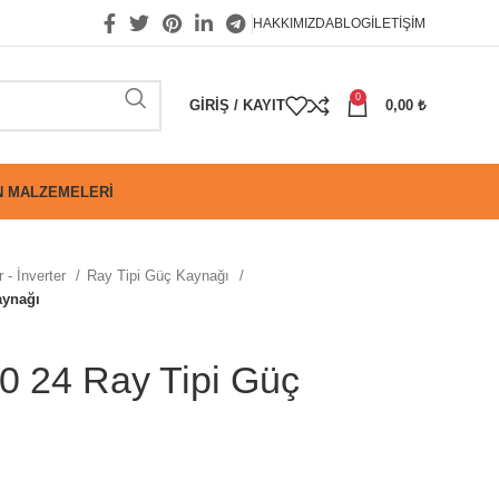
HAKKIMIZDA
BLOG
İLETIŞIM
0
GIRIŞ / KAYIT
0,00
₺
 MALZEMELERI
 - İnverter
Ray Tipi Güç Kaynağı
aynağı
0 24 Ray Tipi Güç