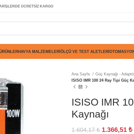
SİPARİŞLERDE ÜCRETSİZ KARGO
 ÜRÜNLER
HAVYA MALZEMELERI
ÖLÇÜ VE TEST ALETLERI
OTOMASYON
Ana Sayfa
Güç Kaynağı - Adaptör
ISISO IMR 100 24 Ray Tipi Güç K
ISISO IMR 10
Kaynağı
1.366,51
₺
1.604,17
₺