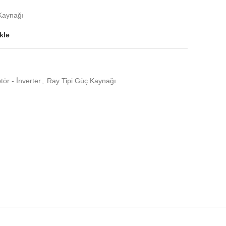
Kaynağı
kle
ör - İnverter
,
Ray Tipi Güç Kaynağı