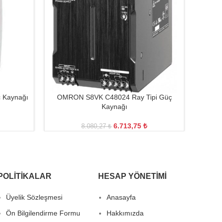
MEANW
ç Kaynağı
OMRON S8VK C48024 Ray Tipi Güç
Kaynağı
6.713,75
₺
8.080,27
₺
POLITIKALAR
HESAP YÖNETIMI
Üyelik Sözleşmesi
Anasayfa
Ön Bilgilendirme Formu
Hakkımızda