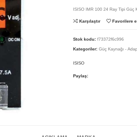
ISISO IMR 100 24 Ray Tipi Güç 
Karşılaştır
Favorilere e
Stok kodu:
f73372f6c996
Kategoriler:
Güç Kaynağı - Adapt
ISISO
Paylaş: