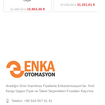
Ölçer
31.251,61
₺
47.530,96
₺
15.863,46
₺
21.388,93
₺
Aradığın Ürün İnanılmaz Fiyatlarla Enkaotomasyon'da. Hızlı
Kargo Uygun Fiyat ve Taksit Seçenekleri Fırsatları Kaçırma.
Telefon: +90 543 557 41 41