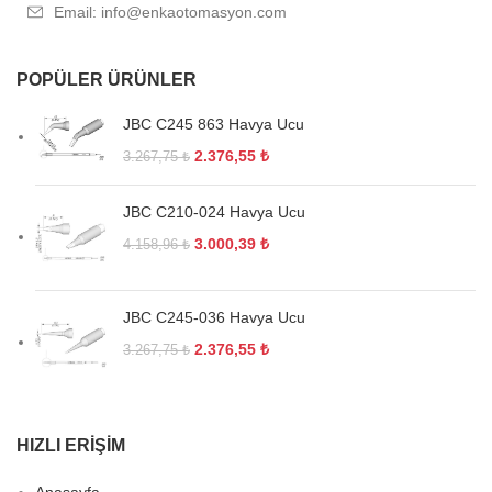
Email: info@enkaotomasyon.com
POPÜLER ÜRÜNLER
JBC C245 863 Havya Ucu
2.376,55
₺
3.267,75
₺
JBC C210-024 Havya Ucu
3.000,39
₺
4.158,96
₺
JBC C245-036 Havya Ucu
2.376,55
₺
3.267,75
₺
HIZLI ERIŞIM
Anasayfa