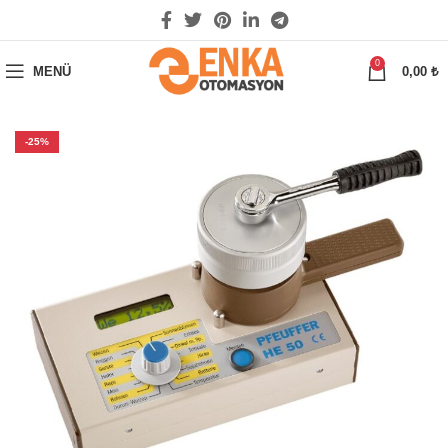
0
MENÜ
0,00
₺
-25%