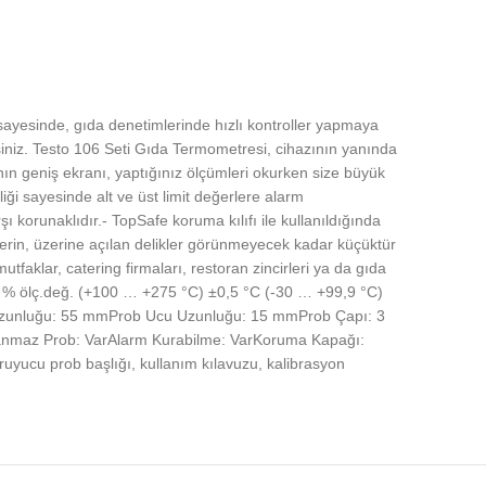
 sayesinde, gıda denetimlerinde hızlı kontroller yapmaya
iniz. Testo 106 Seti Gıda Termometresi, cihazının yanında
ın geniş ekranı, yaptığınız ölçümleri okurken size büyük
iği sayesinde alt ve üst limit değerlere alarm
 korunaklıdır.- TopSafe koruma kılıfı ile kullanıldığında
lerin, üzerine açılan delikler görünmeyecek kadar küçüktür
aklar, catering firmaları, restoran zincirleri ya da gıda
1 % ölç.değ. (+100 … +275 °C) ±0,5 °C (-30 … +99,9 °C)
ob Uzunluğu: 55 mmProb Ucu Uzunluğu: 15 mmProb Çapı: 3
anmaz Prob: VarAlarm Kurabilme: VarKoruma Kapağı:
ruyucu prob başlığı, kullanım kılavuzu, kalibrasyon