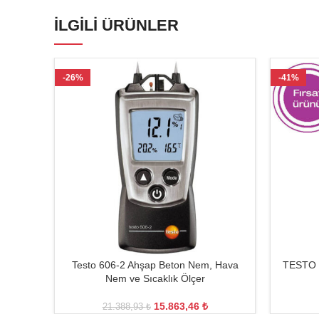
İLGILI ÜRÜNLER
-26%
-41%
Testo 606-2 Ahşap Beton Nem, Hava
TESTO 1
Nem ve Sıcaklık Ölçer
15.863,46
₺
21.388,93
₺