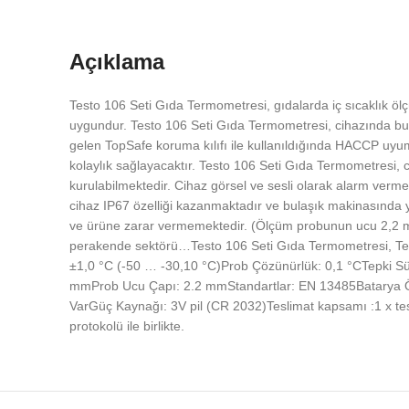
Açıklama
Testo 106 Seti Gıda Termometresi, gıdalarda iç sıcaklık öl
uygundur. Testo 106 Seti Gıda Termometresi, cihazında bul
gelen TopSafe koruma kılıfı ile kullanıldığında HACCP uyum
kolaylık sağlayacaktır. Testo 106 Seti Gıda Termometresi, ci
kurulabilmektedir. Cihaz görsel ve sesli olarak alarm verme
cihaz IP67 özelliği kazanmaktadır ve bulaşık makinasında y
ve ürüne zarar vermemektedir. (Ölçüm probunun ucu 2,2 mm’di
perakende sektörü…Testo 106 Seti Gıda Termometresi, Tekn
±1,0 °C (-50 … -30,10 °C)Prob Çözünürlük: 0,1 °CTepki S
mmProb Ucu Çapı: 2.2 mmStandartlar: EN 13485Batarya Öm
VarGüç Kaynağı: 3V pil (CR 2032)Teslimat kapsamı :1 x test
protokolü ile birlikte.