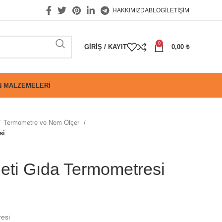
HAKKIMIZDA
BLOG
İLETIŞIM
0
GIRIŞ / KAYIT
0,00
₺
 MALZEMELERI
Termometre ve Nem Ölçer
si
ti Gıda Termometresi
esi