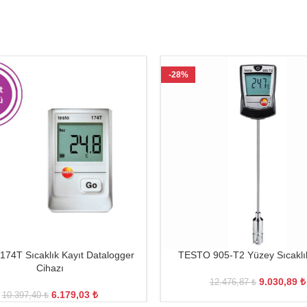
-28%
74T Sıcaklık Kayıt Datalogger
TESTO 905-T2 Yüzey Sıcaklı
Cihazı
9.030,89
₺
12.476,87
₺
6.179,03
₺
10.397,40
₺