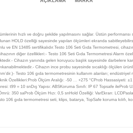
AÇIKLAMA
MARKA
çümlerinin hızlı ve doğru şekilde yapılmasını sağlar. Üstün performansı
unan HOLD özelliği sayesinde yapılan ölçümleri ekranda sabitleyebilirs
lu ve EN 13485 sertifikalıdır.Testo 106 Seti Gıda Termometresi, cihazın
hazının diğer özellikleri:- Testo 106 Seti Gıda Termometresi Alarm özell
ktedir.- Cihazın yanında gelen koruyucu başlık sayesinde darbelere karşı
ıkanabilmektedir.- Cihazın ince probu sayesinde sıcaklığı ölçülen ürün
r.)- Testo 106 gıda termometresinin kullanım alanları; endüstriyel mutf
ik Özellikleri:Prob Ölçüm Aralığı: -50 … +275 °CProb Hassasiyeti: ±
üresi: t99 = 10 snDış Yapısı: ABSKoruma Sınıfı: IP 67 Topsafe ilePr
rü: 350 saProb Ölçüm Hızı: 0,5 snHold Özelliği: VarEkran: LCDPasl
o 106 gıda termometresi seti, klips, batarya, TopSafe koruma kılıfı, ko