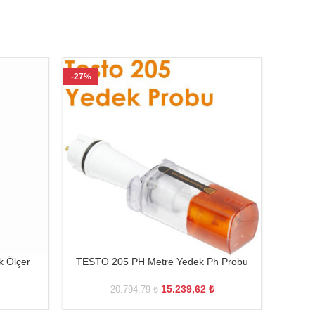
-27%
-26%
k Ölçer
TESTO 205 PH Metre Yedek Ph Probu
TESTO 
15.239,62
₺
20.794,79
₺