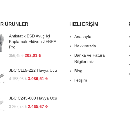
R ÜRÜNLER
HIZLI ERIŞIM
Antistatik ESD Avuç İçi
Anasayfa
Kaplamalı Eldiven ZEBRA
Hakkımızda
Pro
Banka ve Fatura
202,01
₺
356,48
₺
Bilgilerimiz
JBC C115-222 Havya Ucu
Blog
3.089,51
₺
4.158,96
₺
İletişim
JBC C245-009 Havya Ucu
2.465,67
₺
3.267,75
₺