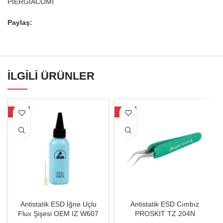
PİERGİACOMİ
Paylaş:
İLGILI ÜRÜNLER
-19%
-17%
Antistatik ESD İğne Uçlu
Antistatik ESD Cımbız
Flux Şişesi OEM IZ W607
PROSKIT TZ 204N