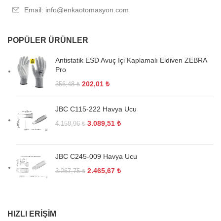
Email: info@enkaotomasyon.com
POPÜLER ÜRÜNLER
Antistatik ESD Avuç İçi Kaplamalı Eldiven ZEBRA
Pro
202,01
₺
356,48
₺
JBC C115-222 Havya Ucu
3.089,51
₺
4.158,96
₺
JBC C245-009 Havya Ucu
2.465,67
₺
3.267,75
₺
HIZLI ERIŞIM