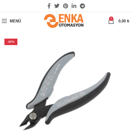
0
MENÜ
0,00
₺
-32%