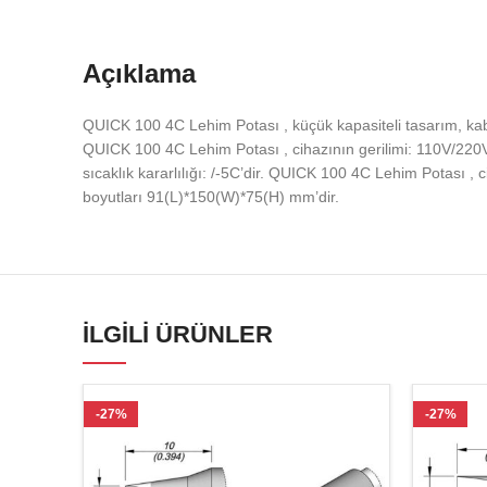
Açıklama
QUICK 100 4C Lehim Potası , küçük kapasiteli tasarım, kab
QUICK 100 4C Lehim Potası , cihazının gerilimi: 110V/220
sıcaklık kararlılığı: /-5C’dir. QUICK 100 4C Lehim Potası 
boyutları 91(L)*150(W)*75(H) mm’dir.
İLGILI ÜRÜNLER
-27%
-27%