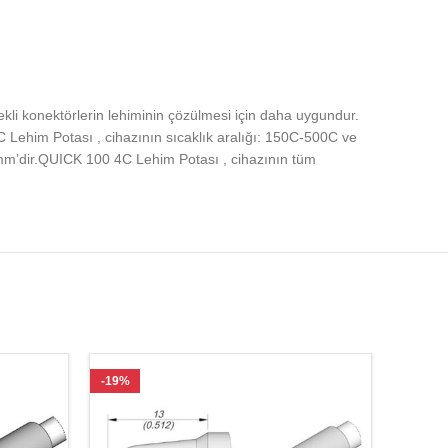
li konektörlerin lehiminin çözülmesi için daha uygundur.
Lehim Potası , cihazının sıcaklık aralığı: 150C-500C ve
H) mm’dir.QUICK 100 4C Lehim Potası , cihazının tüm
-19%
-23%