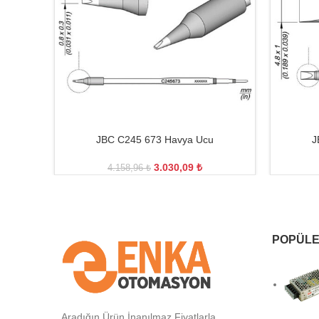
JBC C245 673 Havya Ucu
J
3.030,09
₺
4.158,96
₺
POPÜLE
Aradığın Ürün İnanılmaz Fiyatlarla