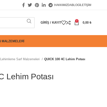
HAKKIMIZDA
BLOG
İLETIŞIM
0
GIRIŞ / KAYIT
0,00
₺
 MALZEMELERI
Lehimleme Sarf Malzemeleri
QUICK 100 4C Lehim Potası
 Lehim Potası