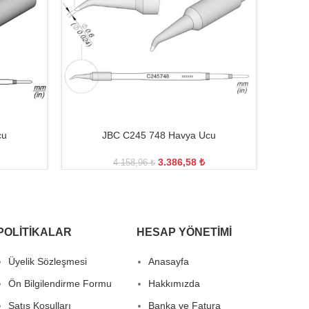
cu
JBC C245 748 Havya Ucu
3.386,58
₺
4.158,96
₺
POLITIKALAR
HESAP YÖNETIMI
Üyelik Sözleşmesi
Anasayfa
Ön Bilgilendirme Formu
Hakkımızda
Satış Koşulları
Banka ve Fatura