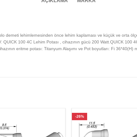
AÇIKLAMA
MARKA
lo demeti lehimlemesinden önce lehim kaplaması ve küçük ve orta ölçek
V. QUICK 100 4C Lehim Potası , cihazının gücü 200 Watt.QUICK 100 4C 
, cihazının eritme potası: Titanyum Alaşımı ve Pot boyutları: Fi 36*40(
-26%