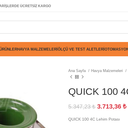
SİPARİŞLERDE ÜCRETSİZ KARGO
 ÜRÜNLER
HAVYA MALZEMELERI
ÖLÇÜ VE TEST ALETLERI
OTOMASYON
Ana Sayfa
Havya Malzemeleri
QUICK 100 4C
3.713,36
₺
5.347,23
₺
QUICK 100 4C Lehim Potası