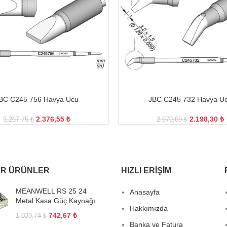
BC C245 756 Havya Ucu
JBC C245 732 Havya U
2.376,55
₺
2.198,30
₺
3.267,75
₺
2.970,69
₺
R ÜRÜNLER
HIZLI ERIŞIM
MEANWELL RS 25 24
Anasayfa
Metal Kasa Güç Kaynağı
Hakkımızda
742,67
₺
1.039,74
₺
Banka ve Fatura