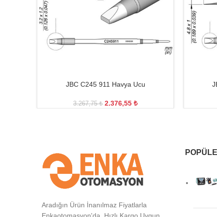
JBC C245 911 Havya Ucu
J
2.376,55
₺
3.267,75
₺
POPÜLE
Aradığın Ürün İnanılmaz Fiyatlarla
Enkaotomasyon'da. Hızlı Kargo Uygun