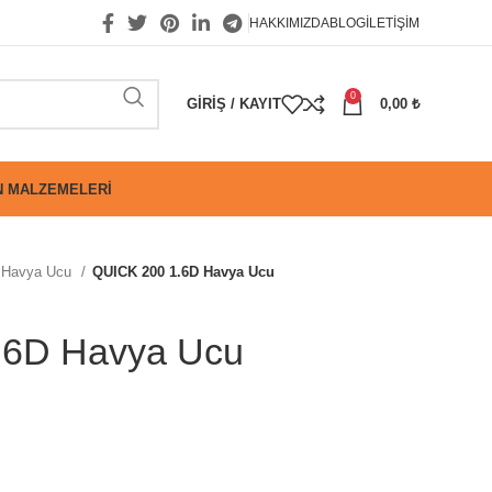
HAKKIMIZDA
BLOG
İLETIŞIM
0
GIRIŞ / KAYIT
0,00
₺
 MALZEMELERI
Havya Ucu
QUICK 200 1.6D Havya Ucu
.6D Havya Ucu