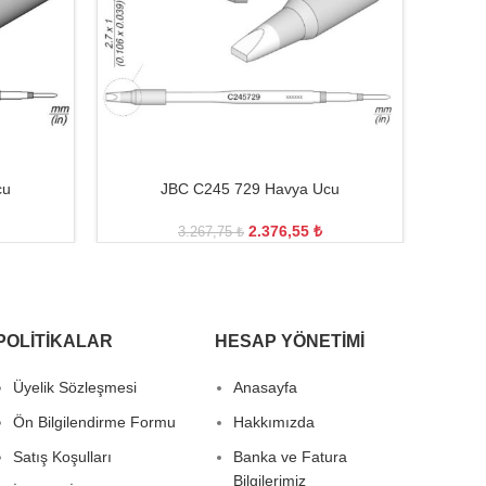
cu
JBC C245 729 Havya Ucu
2.376,55
₺
3.267,75
₺
POLITIKALAR
HESAP YÖNETIMI
Üyelik Sözleşmesi
Anasayfa
Ön Bilgilendirme Formu
Hakkımızda
Satış Koşulları
Banka ve Fatura
Bilgilerimiz