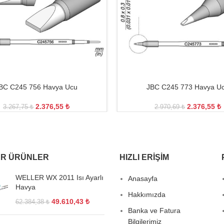
BC C245 756 Havya Ucu
JBC C245 773 Havya U
2.376,55
₺
2.376,55
₺
3.267,75
₺
2.970,69
₺
R ÜRÜNLER
HIZLI ERIŞIM
WELLER WX 2011 Isı Ayarlı
Anasayfa
Havya
Hakkımızda
49.610,43
₺
62.384,38
₺
Banka ve Fatura
Bilgilerimiz