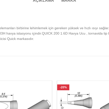
AÇIKLAMA
MARKA
emanları birbirine lehimlemek için gereken yüksek ve hızlı ısıyı sağl
203H havya istasyonu içindir.QUICK 200 1.6D Havya Ucu , tornavida ti
cisi Quick markasıdır.
-20%