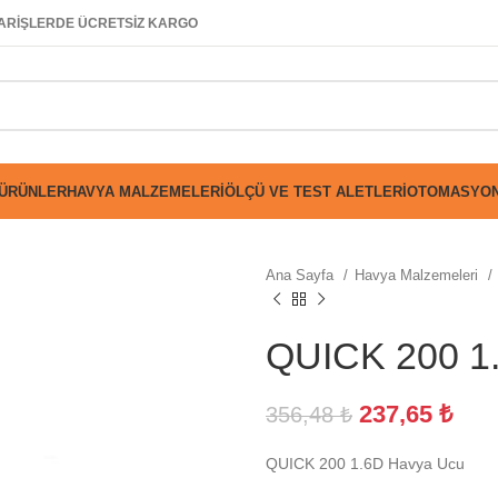
SİPARİŞLERDE ÜCRETSİZ KARGO
 ÜRÜNLER
HAVYA MALZEMELERI
ÖLÇÜ VE TEST ALETLERI
OTOMASYON
Ana Sayfa
Havya Malzemeleri
QUICK 200 1
237,65
₺
356,48
₺
QUICK 200 1.6D Havya Ucu