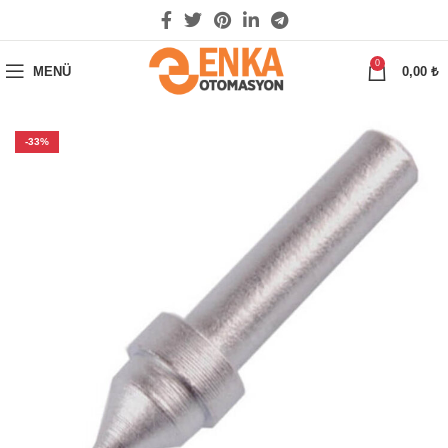
0
MENÜ
0,00
₺
-33%