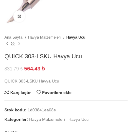
Büyütmek için tıklayın
Ana Sayfa
Havya Malzemeleri
Havya Ucu
QUICK 303-LSKU Havya Ucu
564,43
₺
831,79
₺
QUICK 303-LSKU Havya Ucu
Karşılaştır
Favorilere ekle
Stok kodu:
1d03841ea08e
Kategoriler:
Havya Malzemeleri
,
Havya Ucu