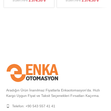
2.376,55
₺
2.376,55
₺
3.267,75
₺
3.267,75
₺
Aradığın Ürün İnanılmaz Fiyatlarla Enkaotomasyon'da. Hızlı
Kargo Uygun Fiyat ve Taksit Seçenekleri Fırsatları Kaçırma.
Telefon: +90 543 557 41 41