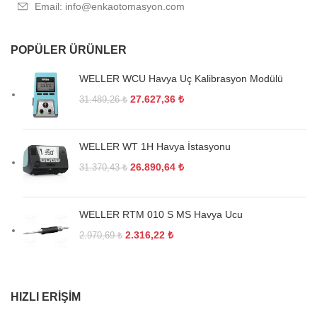
Email: info@enkaotomasyon.com
POPÜLER ÜRÜNLER
WELLER WCU Havya Uç Kalibrasyon Modülü
27.627,36
₺
31.489,26
₺
WELLER WT 1H Havya İstasyonu
26.890,64
₺
31.370,43
₺
WELLER RTM 010 S MS Havya Ucu
2.316,22
₺
2.970,69
₺
HIZLI ERIŞIM