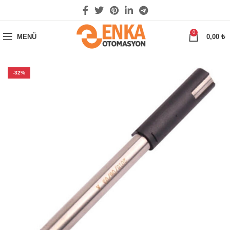
0
MENÜ
0,00
₺
-32%