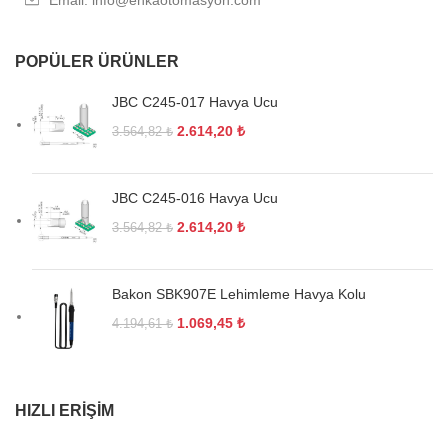
POPÜLER ÜRÜNLER
JBC C245-017 Havya Ucu
2.614,20
₺
3.564,82
₺
JBC C245-016 Havya Ucu
2.614,20
₺
3.564,82
₺
Bakon SBK907E Lehimleme Havya Kolu
1.069,45
₺
4.194,61
₺
HIZLI ERIŞIM