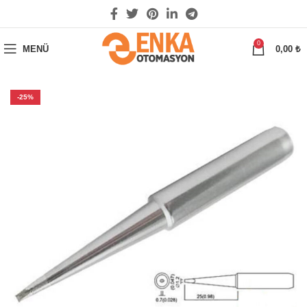
0
MENÜ
0,00
₺
-25%