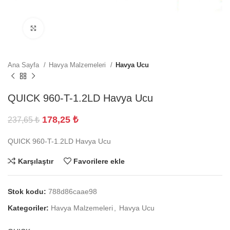
Büyütmek için tıklayın
Ana Sayfa
Havya Malzemeleri
Havya Ucu
QUICK 960-T-1.2LD Havya Ucu
178,25
₺
237,65
₺
QUICK 960-T-1.2LD Havya Ucu
Karşılaştır
Favorilere ekle
Stok kodu:
788d86caae98
Kategoriler:
Havya Malzemeleri
,
Havya Ucu