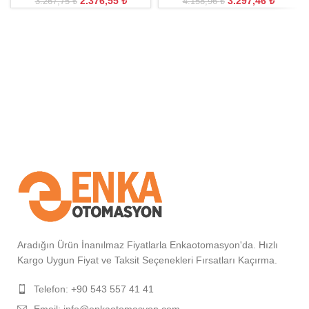
2.376,55
₺
3.297,46
₺
3.267,75
₺
4.158,96
₺
Aradığın Ürün İnanılmaz Fiyatlarla Enkaotomasyon'da. Hızlı
Kargo Uygun Fiyat ve Taksit Seçenekleri Fırsatları Kaçırma.
Telefon: +90 543 557 41 41
Email: info@enkaotomasyon.com