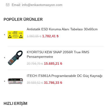
Email: info@enkaotomasyon.com
POPÜLER ÜRÜNLER
Antistatik ESD Koruma Alanı Tabelası 30x60cm
1.782,41
₺
1.960,65
₺
KYORITSU KEW SNAP 2056R True RMS
Pensampermetre
15.685,21
₺
20.794,79
₺
ITECH IT6861A Programlanabilir DC Güç Kaynağı
31.786,33
₺
39.569,52
₺
HIZLI ERIŞIM