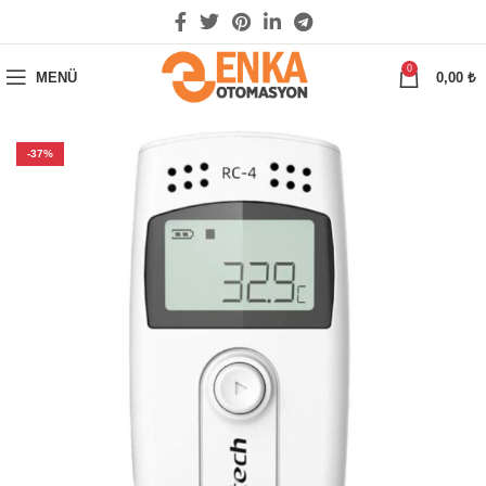
0
MENÜ
0,00
₺
-37%