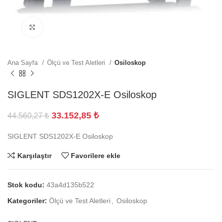
Büyütmek için tıklayın
Ana Sayfa
Ölçü ve Test Aletleri
Osiloskop
SIGLENT SDS1202X-E Osiloskop
33.152,85
₺
44.560,27
₺
SIGLENT SDS1202X-E Osiloskop
Karşılaştır
Favorilere ekle
Stok kodu:
43a4d135b522
Kategoriler:
Ölçü ve Test Aletleri
,
Osiloskop