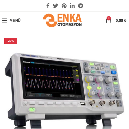
0
MENÜ
0,00
₺
-26%