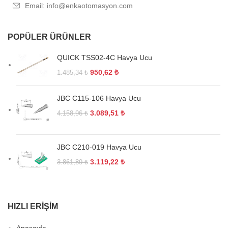
Email: info@enkaotomasyon.com
POPÜLER ÜRÜNLER
QUICK TSS02-4C Havya Ucu
950,62
₺
1.485,34
₺
JBC C115-106 Havya Ucu
3.089,51
₺
4.158,96
₺
JBC C210-019 Havya Ucu
3.119,22
₺
3.861,89
₺
HIZLI ERIŞIM
Anasayfa