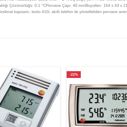
klığı Çözünürlüğü: 0,1 °CPervane Çapı: 40 mmBoyutları: 154 x 43 x 2
limat kapsamı :testo 410i, akıllı telefon ile yönetilebilen pervane ane
-22%