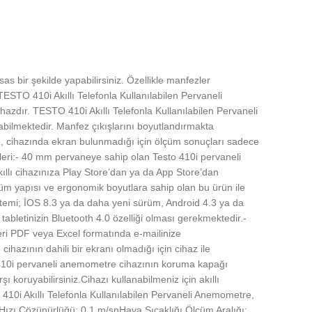
s bir şekilde yapabilirsiniz. Özellikle manfezler
TESTO 410i Akıllı Telefonla Kullanılabilen Pervaneli
hazdır. TESTO 410i Akıllı Telefonla Kullanılabilen Pervaneli
labilmektedir. Manfez çıkışlarını boyutlandırmakta
re, cihazında ekran bulunmadığı için ölçüm sonuçları sadece
kleri:- 40 mm pervaneye sahip olan Testo 410i pervaneli
kıllı cihazınıza Play Store’dan ya da App Store’dan
çüm yapısı ve ergonomik boyutlara sahip olan bu ürün ile
 sistemi; İOS 8.3 ya da daha yeni sürüm, Android 4.3 ya da
abletinizin Bluetooth 4.0 özelliği olması gerekmektedir.-
leri PDF veya Excel formatında e-mailinize
hazının dahili bir ekranı olmadığı için cihaz ile
o 410i pervaneli anemometre cihazının koruma kapağı
oruyabilirsiniz.Cihazı kullanabilmeniz için akıllı
410i Akıllı Telefonla Kullanılabilen Pervaneli Anemometre,
Hızı Çözünürlüğü: 0,1 m/snHava Sıcaklığı Ölçüm Aralığı: