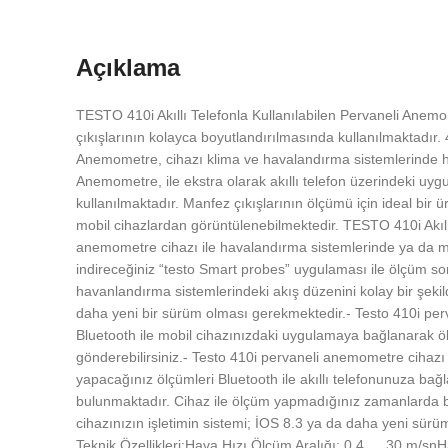
Açıklama
TESTO 410i Akıllı Telefonla Kullanılabilen Pervaneli Anemom
çıkışlarının kolayca boyutlandırılmasında kullanılmaktadır. 
Anemometre, cihazı klima ve havalandırma sistemlerinde hava
Anemometre, ile ekstra olarak akıllı telefon üzerindeki uygu
kullanılmaktadır. Manfez çıkışlarının ölçümü için ideal bi
mobil cihazlardan görüntülenebilmektedir. TESTO 410i Akıll
anemometre cihazı ile havalandırma sistemlerinde ya da manf
indireceğiniz “testo Smart probes” uygulaması ile ölçüm so
havanlandırma sistemlerindeki akış düzenini kolay bir şekild
daha yeni bir sürüm olması gerekmektedir.- Testo 410i perva
Bluetooth ile mobil cihazınızdaki uygulamaya bağlanarak öl
gönderebilirsiniz.- Testo 410i pervaneli anemometre cihazı 3
yapacağınız ölçümleri Bluetooth ile akıllı telefonunuza b
bulunmaktadır. Cihaz ile ölçüm yapmadığınız zamanlarda bu 
cihazınızın işletimin sistemi; İOS 8.3 ya da daha yeni sür
Teknik Özellikleri:Hava Hızı Ölçüm Aralığı: 0,4 … 30 m/sn