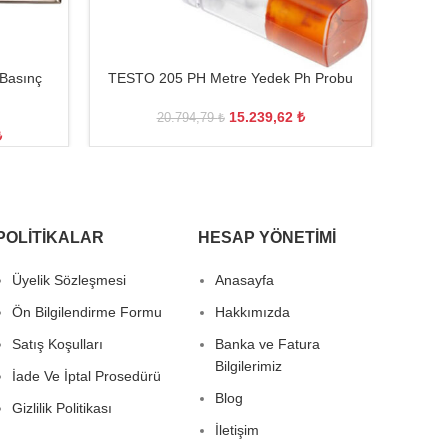
Basınç
TESTO 205 PH Metre Yedek Ph Probu
TEST
15.239,62
₺
20.794,79
₺
₺
POLITIKALAR
HESAP YÖNETIMI
Üyelik Sözleşmesi
Anasayfa
Ön Bilgilendirme Formu
Hakkımızda
Satış Koşulları
Banka ve Fatura
Bilgilerimiz
İade Ve İptal Prosedürü
Blog
Gizlilik Politikası
İletişim