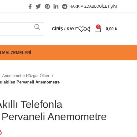
HAKKIMIZDA
BLOG
İLETIŞIM
0
GIRIŞ / KAYIT
0,00
₺
 MALZEMELERI
Anomometre Rüzgar Ölçer
anılabilen Pervaneli Anemometre
ıllı Telefonla
n Pervaneli Anemometre
₺