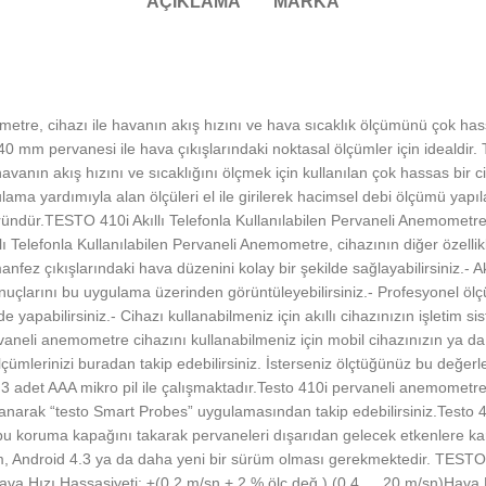
AÇIKLAMA
MARKA
etre, cihazı ile havanın akış hızını ve hava sıcaklık ölçümünü çok hassa
40 mm pervanesi ile hava çıkışlarındaki noktasal ölçümler için idealdir. 
nın akış hızını ve sıcaklığını ölçmek için kullanılan çok hassas bir ci
lama yardımıyla alan ölçüleri el ile girilerek hacimsel debi ölçümü yapı
r üründür.TESTO 410i Akıllı Telefonla Kullanılabilen Pervaneli Anemomet
ı Telefonla Kullanılabilen Pervaneli Anemometre, cihazının diğer özelli
ez çıkışlarındaki hava düzenini kolay bir şekilde sağlayabilirsiniz.- A
nuçlarını bu uygulama üzerinden görüntüleyebilirsiniz.- Profesyonel öl
e yapabilirsiniz.- Cihazı kullanabilmeniz için akıllı cihazınızın işletim
neli anemometre cihazını kullanabilmeniz için mobil cihazınızın ya da t
çümlerinizi buradan takip edebilirsiniz. İsterseniz ölçtüğünüz bu değer
 adet AAA mikro pil ile çalışmaktadır.Testo 410i pervaneli anemometre ci
ağlanarak “testo Smart Probes” uygulamasından takip edebilirsiniz.Test
koruma kapağını takarak pervaneleri dışarıdan gelecek etkenlere karşı k
üm, Android 4.3 ya da daha yeni bir sürüm olması gerekmektedir. TESTO 
Hava Hızı Hassasiyeti: ±(0,2 m/sn + 2 % ölç.değ.) (0,4 … 20 m/sn)Hava 