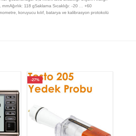
1 mmAğırlık: 118 gSaklama Sıcaklığı: -20 … +60
mometre, koruyucu kılıf, batarya ve kalibrasyon protokolü
-27%
-31%