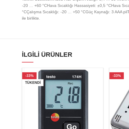
-20 … +60 °CHava Sıcaklığı Hassasiyeti: ±0,5 °CHava Sıca
°CÇalışma Sıcaklığı: -20 … +50 °CGüç Kaynağı: 3 AAA pilTes
ile birlikte.
İLGILI ÜRÜNLER
-33%
-33%
TÜKENDI