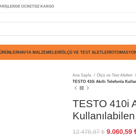
SİPARİŞLERDE ÜCRETSİZ KARGO
 ÜRÜNLER
HAVYA MALZEMELERI
ÖLÇÜ VE TEST ALETLERI
OTOMASYON
Ana Sayfa
Ölçü ve Test Aletleri
TESTO 410i Akıllı Telefonla Kull
TESTO 410i Ak
Kullanılabile
9.060,59
12.476,87
₺