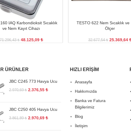
60 IAQ Karbondioksit Sıcaklık
TESTO 622 Nem Sıcaklık ve 
ve Nem Kayıt Cihazı
Ölçer
48.125,09
₺
25.369,64
71.296,43
₺
32.677,54
₺
R ÜRÜNLER
HIZLI ERIŞIM
JBC C245 773 Havya Ucu
Anasayfa
2.376,55
₺
2.970,69
₺
Hakkımızda
Banka ve Fatura
Bilgilerimiz
JBC C250 405 Havya Ucu
Blog
2.970,69
₺
3.861,89
₺
İletişim