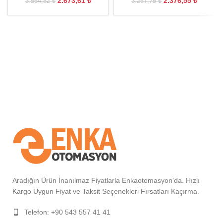
2.673,61
₺
2.376,55
₺
3.564,82
₺
3.267,75
₺
Aradığın Ürün İnanılmaz Fiyatlarla Enkaotomasyon'da. Hızlı
Kargo Uygun Fiyat ve Taksit Seçenekleri Fırsatları Kaçırma.
Telefon: +90 543 557 41 41