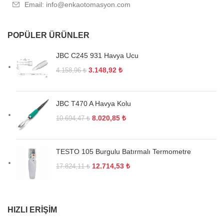
Email: info@enkaotomasyon.com
POPÜLER ÜRÜNLER
JBC C245 931 Havya Ucu
3.148,92
₺
4.158,96
₺
JBC T470 A Havya Kolu
8.020,85
₺
10.694,47
₺
TESTO 105 Burgulu Batırmalı Termometre
12.714,53
₺
17.824,11
₺
HIZLI ERIŞIM