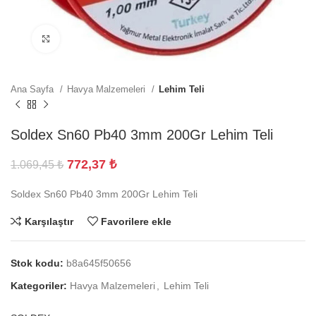
Büyütmek için tıklayın
Ana Sayfa
Havya Malzemeleri
Lehim Teli
Soldex Sn60 Pb40 3mm 200Gr Lehim Teli
772,37
₺
1.069,45
₺
Soldex Sn60 Pb40 3mm 200Gr Lehim Teli
Karşılaştır
Favorilere ekle
Stok kodu:
b8a645f50656
Kategoriler:
Havya Malzemeleri
,
Lehim Teli