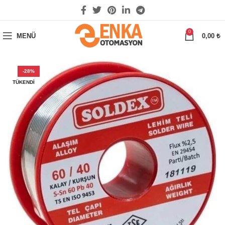
0
MENÜ
0,00
₺
-28%
TÜKENDI