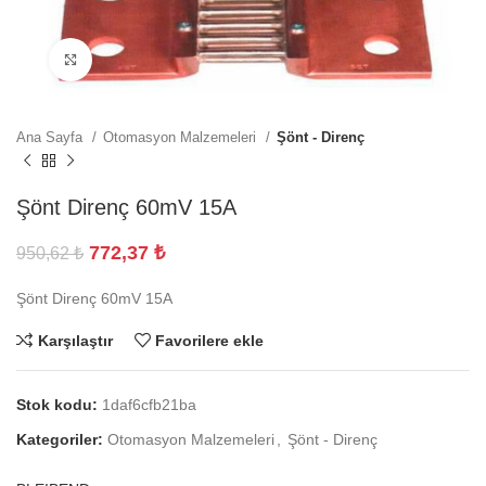
Büyütmek için tıklayın
Ana Sayfa
Otomasyon Malzemeleri
Şönt - Direnç
Şönt Direnç 60mV 15A
772,37
₺
950,62
₺
Şönt Direnç 60mV 15A
Karşılaştır
Favorilere ekle
Stok kodu:
1daf6cfb21ba
Kategoriler:
Otomasyon Malzemeleri
,
Şönt - Direnç