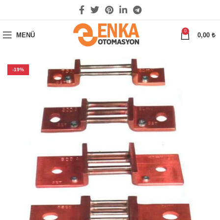
0
MENÜ
0,00
₺
-19%