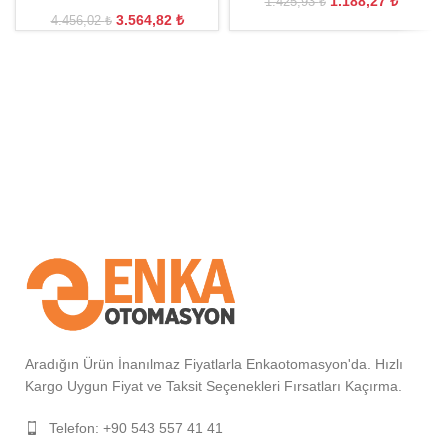
1.188,27
₺
1.425,93
₺
3.564,82
₺
4.456,02
₺
Aradığın Ürün İnanılmaz Fiyatlarla Enkaotomasyon'da. Hızlı
Kargo Uygun Fiyat ve Taksit Seçenekleri Fırsatları Kaçırma.
Telefon: +90 543 557 41 41