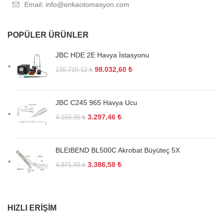
Email: info@enkaotomasyon.com
POPÜLER ÜRÜNLER
JBC HDE 2E Havya İstasyonu
98.032,60
₺
130.710,12
₺
JBC C245 965 Havya Ucu
3.297,46
₺
4.158,96
₺
BLEIBEND BL500C Akrobat Büyüteç 5X
3.386,58
₺
4.871,93
₺
HIZLI ERIŞIM