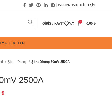
HAKKIMIZDA
BLOG
İLETIŞIM
0
GIRIŞ / KAYIT
0,00
₺
 MALZEMELERI
eri
Şönt - Direnç
Şönt Direnç 60mV 2500A
 60mV 2500A
6
₺