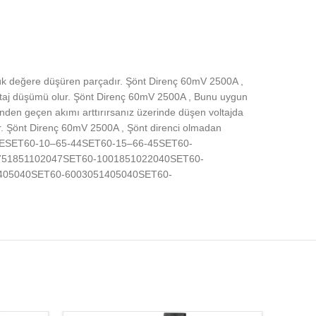
üşük değere düşüren parçadır. Şönt Direnç 60mV 2500A ,
 voltaj düşümü olur. Şönt Direnç 60mV 2500A , Bunu uygun
nden geçen akımı arttırırsanız üzerinde düşen voltajda
ir. Şönt Direnç 60mV 2500A , Şönt direnci olmadan
A)ABCDESET60-10–65-44SET60-15–66-45SET60-
751851102047SET60-1001851022040SET60-
405040SET60-6003051405040SET60-