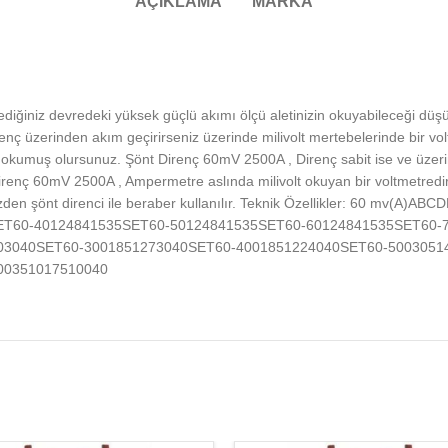
AÇIKLAMA
MARKA
diğiniz devredeki yüksek güçlü akımı ölçü aletinizin okuyabileceği d
direnç üzerinden akım geçirirseniz üzerinde milivolt mertebelerinde bir
a okumuş olursunuz. Şönt Direnç 60mV 2500A , Direnç sabit ise ve üzeri
 Direnç 60mV 2500A , Ampermetre aslında milivolt okuyan bir voltmetred
üzden şönt direnci ile beraber kullanılır. Teknik Özellikler: 60 mv(
ET60-40124841535SET60-50124841535SET60-60124841535SET60-
03040SET60-3001851273040SET60-4001851224040SET60-5003051
00351017510040