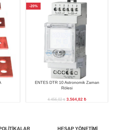
-20%
-49%
A
ENTES DTR 10 Astronomik Zaman
Rölesi
3.564,82
₺
4.456,02
₺
POLITIKALAR
HESAP YÖNETIMI