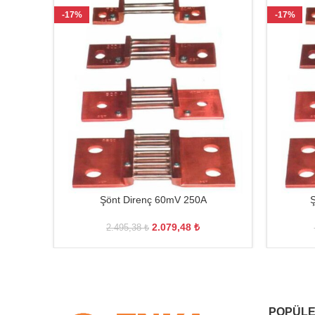
-17%
-17%
Şönt Direnç 60mV 250A
Ş
2.079,48
₺
2.495,38
₺
POPÜLE