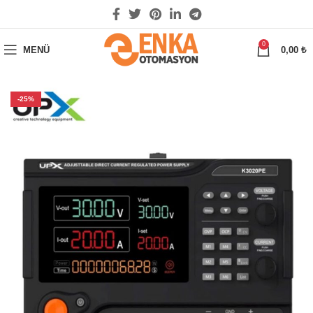
0
MENÜ
0,00
₺
-25%