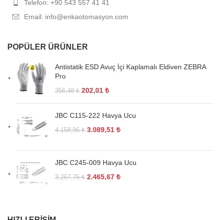
Telefon: +90 543 557 41 41
Email: info@enkaotomasyon.com
POPÜLER ÜRÜNLER
Antistatik ESD Avuç İçi Kaplamalı Eldiven ZEBRA
Pro
202,01
₺
356,48
₺
JBC C115-222 Havya Ucu
3.089,51
₺
4.158,96
₺
JBC C245-009 Havya Ucu
2.465,67
₺
3.267,75
₺
HIZLI ERIŞIM