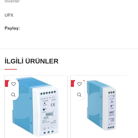
İnverter
UPX
Paylaş:
İLGILI ÜRÜNLER
-16%
-17%