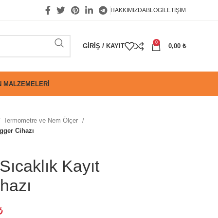
HAKKIMIZDA
BLOG
İLETIŞIM
0
GIRIŞ / KAYIT
0,00
₺
 MALZEMELERI
Termometre ve Nem Ölçer
gger Cihazı
ıcaklık Kayıt
hazı
₺