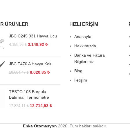
R ÜRÜNLER
HIZLI ERIŞIM
JBC C245 931 Havya Ucu
Anasayfa
3.148,92
₺
4.158,96
₺
Hakkımızda
Banka ve Fatura
Bilgilerimiz
JBC T470 A Havya Kolu
Blog
8.020,85
₺
10.694,47
₺
İletişim
TESTO 105 Burgulu
Batırmalı Termometre
12.714,53
₺
17.824,11
₺
Enka Otomasyon
2026. Tüm hakları saklıdır.