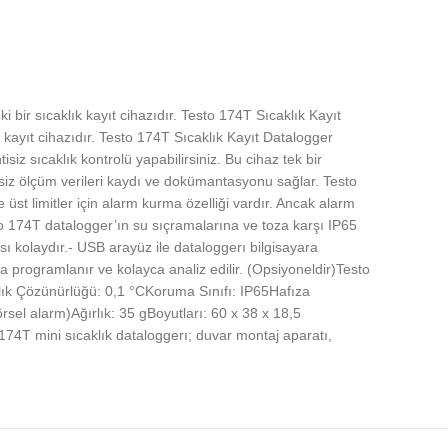
bir sıcaklık kayıt cihazıdır. Testo 174T Sıcaklık Kayıt
 kayıt cihazıdır. Testo 174T Sıcaklık Kayıt Datalogger
z sıcaklık kontrolü yapabilirsiniz. Bu cihaz tek bir
tisiz ölçüm verileri kaydı ve dokümantasyonu sağlar. Testo
e üst limitler için alarm kurma özelliği vardır. Ancak alarm
to 174T datalogger’ın su sıçramalarına ve toza karşı IP65
ı kolaydır.- USB arayüz ile dataloggerı bilgisayara
ca programlanır ve kolayca analiz edilir. (Opsiyoneldir)Testo
klık Çözünürlüğü: 0,1 °CKoruma Sınıfı: IP65Hafıza
rsel alarm)Ağırlık: 35 gBoyutları: 60 x 38 x 18,5
T mini sıcaklık dataloggerı; duvar montaj aparatı,