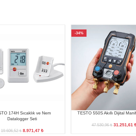
-34%
TO 174H Sıcaklık ve Nem
TESTO 550S Akıllı Dijital Manif
Datalogger Seti
31.251,61
47.530,96
₺
8.971,47
₺
19.606,52
₺