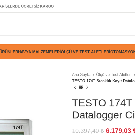
SİPARİŞLERDE ÜCRETSİZ KARGO
 ÜRÜNLER
HAVYA MALZEMELERI
ÖLÇÜ VE TEST ALETLERI
OTOMASYON
Ana Sayfa
Ölçü ve Test Aletleri
TESTO 174T Sıcaklık Kayıt Datalo
TESTO 174T S
Datalogger Ci
6.179,03
10.397,40
₺