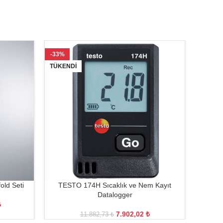
-33%
-22%
TÜKENDI
old Seti
TESTO 174H Sıcaklık ve Nem Kayıt
TEST
Datalogger
₺
7.902,02
₺
11.882,73
₺