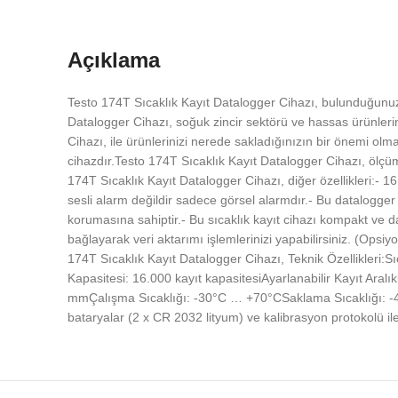
Açıklama
Testo 174T Sıcaklık Kayıt Datalogger Cihazı, bulunduğunuz o
Datalogger Cihazı, soğuk zincir sektörü ve hassas ürünlerin
Cihazı, ile ürünlerinizi nerede sakladığınızın bir önemi ol
cihazdır.Testo 174T Sıcaklık Kayıt Datalogger Cihazı, ölçüm 
174T Sıcaklık Kayıt Datalogger Cihazı, diğer özellikleri:- 16.
sesli alarm değildir sadece görsel alarmdır.- Bu datalogge
korumasına sahiptir.- Bu sıcaklık kayıt cihazı kompakt ve d
bağlayarak veri aktarımı işlemlerinizi yapabilirsiniz. (Opsi
174T Sıcaklık Kayıt Datalogger Cihazı, Teknik Özellikleri:
Kapasitesi: 16.000 kayıt kapasitesiAyarlanabilir Kayıt Aralı
mmÇalışma Sıcaklığı: -30°C … +70°CSaklama Sıcaklığı: -4
bataryalar (2 x CR 2032 lityum) ve kalibrasyon protokolü ile 