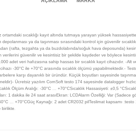
AÇIKLAMA
MARKA
rtamdaki sıcaklığı kayıt altında tutmaya yarayan yüksek hassasiyetteki 
 depolanması ya da taşınması sırasındaki kontrol için güvenilir sıcaklık
madan (rafta, tezgahta ya da buzdolabında/soğuk hava deposunda) kesintisi
verilerini güvenilir ve kesintisiz bir şekilde kaydeder ve böylece kesin
000 adet veri hafızasına sahip hassas bir sıcaklık kayıt cihazıdır. -Alt v
r cihazı -30°C ile +70°C arasında sıcaklık ölçümü yapabilmektedir.- Tes
arbelere karşı dayanıklı bir üründür. Küçük boyutları sayesinde taşınmas
yoneldir)- Ücretsiz yazılım ComSoft testo 174 sayesinde datalogger hızlı
Sıcaklık Ölçüm Aralığı: -30°C … +70°CSıcaklık Hassasiyeti: ±0,5 °CSıca
kları: 1 dakika ile 24 saat arasıEkran: LCDAlarm Özelliği: Var (Sadece gö
0°C … +70°CGüç Kaynağı: 2 adet CR2032 pilTeslimat kapsamı :testo 174
birlikte.