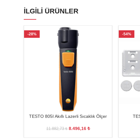
İLGILI ÜRÜNLER
-28%
-54%
TESTO 805I Akıllı Lazerli Sıcaklık Ölçer
TES
8.496,16
₺
11.882,73
₺